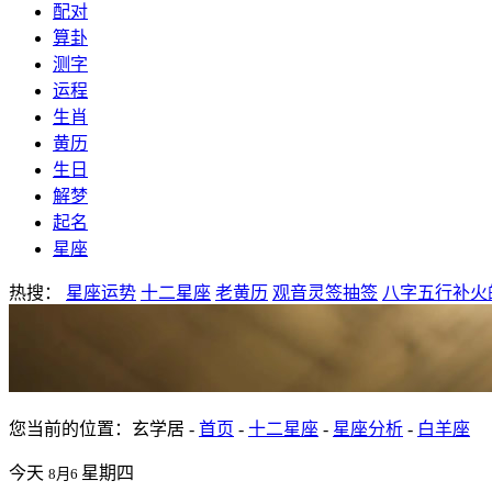
配对
算卦
测字
运程
生肖
黄历
生日
解梦
起名
星座
热搜：
星座运势
十二星座
老黄历
观音灵签抽签
八字五行补火
您当前的位置：玄学居 -
首页
-
十二星座
-
星座分析
-
白羊座
今天
星期四
8月6