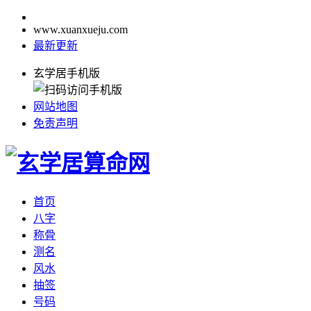
www.xuanxueju.com
最新更新
玄学居手机版
网站地图
免责声明
首页
八字
称骨
测名
风水
抽签
号码