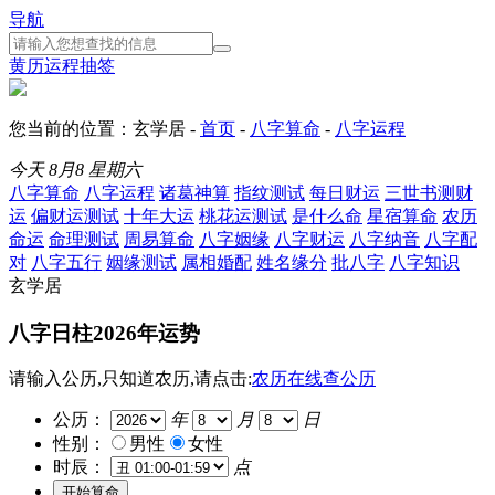
导航
黄历
运程
抽签
您当前的位置：玄学居 -
首页
-
八字算命
-
八字运程
今天
8月8
星期六
八字算命
八字运程
诸葛神算
指纹测试
每日财运
三世书测财
运
偏财运测试
十年大运
桃花运测试
是什么命
星宿算命
农历
命运
命理测试
周易算命
八字姻缘
八字财运
八字纳音
八字配
对
八字五行
姻缘测试
属相婚配
姓名缘分
批八字
八字知识
玄学居
八字日柱2026年运势
请输入公历,只知道农历,请点击:
农历在线查公历
公历：
年
月
日
性别：
男性
女性
时辰：
点