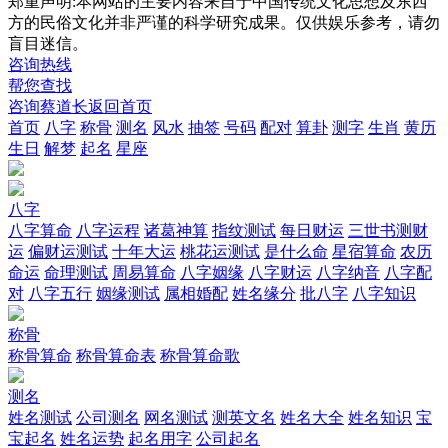
郑重声明:本网站的主要内容来自于中国传统文化思想及东西
方的民俗文化并非严谨的科学研究成果。仅供娱乐参考，请勿
盲目迷信。
咨询热线
帮您查找
咨询蔡道长
返回首页
首页
八字
称骨
测名
风水
抽签
号码
配对
算卦
测字
生肖
黄历
生日
解梦
起名
星座
八字
八字算命
八字运程
诸葛神算
指纹测试
每日财运
三世书测财
运
偏财运测试
十年大运
桃花运测试
是什么命
星宿算命
农历
命运
命理测试
周易算命
八字姻缘
八字财运
八字纳音
八字配
对
八字五行
姻缘测试
属相婚配
姓名缘分
批八字
八字知识
称骨
称骨算命
称骨算命表
称骨算命歌
测名
姓名测试
公司测名
网名测试
测英文名
姓名大全
姓名知识
宝
宝起名
姓名运势
起名用字
公司起名