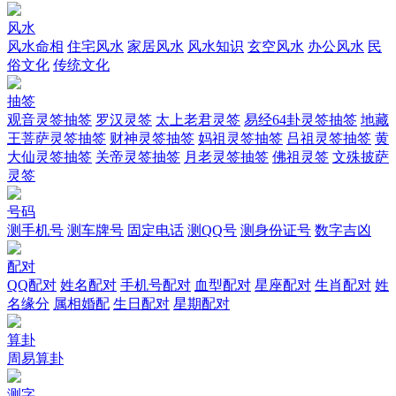
风水
风水命相
住宅风水
家居风水
风水知识
玄空风水
办公风水
民
俗文化
传统文化
抽签
观音灵签抽签
罗汉灵签
太上老君灵签
易经64卦灵签抽签
地藏
王菩萨灵签抽签
财神灵签抽签
妈祖灵签抽签
吕祖灵签抽签
黄
大仙灵签抽签
关帝灵签抽签
月老灵签抽签
佛祖灵签
文殊披萨
灵签
号码
测手机号
测车牌号
固定电话
测QQ号
测身份证号
数字吉凶
配对
QQ配对
姓名配对
手机号配对
血型配对
星座配对
生肖配对
姓
名缘分
属相婚配
生日配对
星期配对
算卦
周易算卦
测字