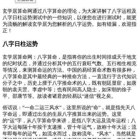
玄学居算命网通过八字算命的理论，为大家讲解了八字运程及
八字日柱运势测试中的一些知识，以便您在进行测试时，能更
为流畅的解读玄学居为您解析的八字运势。如有错漏，欢迎指
正！
八字日柱运势
玄学居算命网：八字算命，是指将你的出生时间排成天干地支
的纪时状态，并通过分析其中的五行衰旺气数、五行相生相克
等情况，来测算命运的方法。中国的易经算命术数有很多种，
八字算命是其中最经典的一种推命方法，一直流行于古代知识
分子之中，历史上擅于八字推命术的人，既有朝廷显宦，如唐
朝的袁天罡、李虚中等；也有民间高人隐士，如宋朝的徐子
平、邵康节等。故读者诸君勿轻易以“迷信”视之矣。
俗话说：“一命二运三风水”，这里所说的“命”，就是指先天八
字命运，即通过出生的生辰八字推算出来的运势。这里
的“运”字，从八字算命学来讲，是指八字大运及流年运程；八
字大运每隔十年按干支递推，管十年运气，故称十年大运；流
年即每年的运气，如流水而过，故称流年。“风水”，当然就是