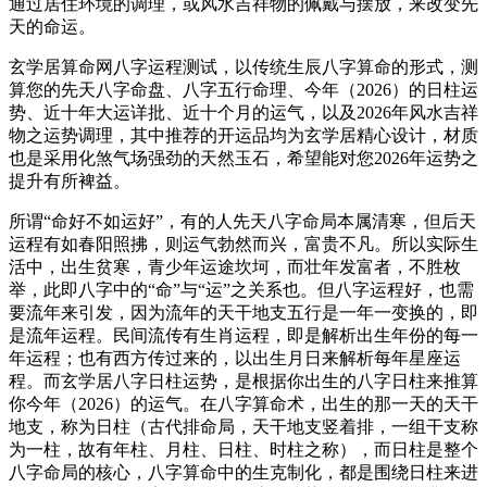
通过居住环境的调理，或风水吉祥物的佩戴与摆放，来改变先
天的命运。
玄学居算命网八字运程测试，以传统生辰八字算命的形式，测
算您的先天八字命盘、八字五行命理、今年（2026）的日柱运
势、近十年大运详批、近十个月的运气，以及2026年风水吉祥
物之运势调理，其中推荐的开运品均为玄学居精心设计，材质
也是采用化煞气场强劲的天然玉石，希望能对您2026年运势之
提升有所裨益。
所谓“命好不如运好”，有的人先天八字命局本属清寒，但后天
运程有如春阳照拂，则运气勃然而兴，富贵不凡。所以实际生
活中，出生贫寒，青少年运途坎坷，而壮年发富者，不胜枚
举，此即八字中的“命”与“运”之关系也。但八字运程好，也需
要流年来引发，因为流年的天干地支五行是一年一变换的，即
是流年运程。民间流传有生肖运程，即是解析出生年份的每一
年运程；也有西方传过来的，以出生月日来解析每年星座运
程。而玄学居八字日柱运势，是根据你出生的八字日柱来推算
你今年（2026）的运气。在八字算命术，出生的那一天的天干
地支，称为日柱（古代排命局，天干地支竖着排，一组干支称
为一柱，故有年柱、月柱、日柱、时柱之称），而日柱是整个
八字命局的核心，八字算命中的生克制化，都是围绕日柱来进