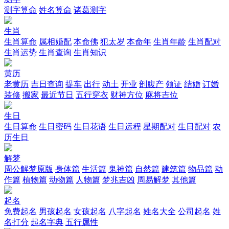
测字算命
姓名算命
诸葛测字
生肖
生肖算命
属相婚配
本命佛
犯太岁
本命年
生肖年龄
生肖配对
生肖运势
生肖查询
生肖知识
黄历
老黄历
吉日查询
提车
出行
动土
开业
剖腹产
领证
结婚
订婚
装修
搬家
最近节日
五行穿衣
财神方位
麻将吉位
生日
生日算命
生日密码
生日花语
生日运程
星期配对
生日配对
农
历生日
解梦
周公解梦原版
身体篇
生活篇
鬼神篇
自然篇
建筑篇
物品篇
动
作篇
植物篇
动物篇
人物篇
梦兆吉凶
周易解梦
其他篇
起名
免费起名
男孩起名
女孩起名
八字起名
姓名大全
公司起名
姓
名打分
起名字典
五行属性