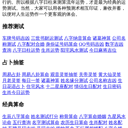
行的。所以根据八字日柱来测算流年运势，才是最为经典的运
势测试。当然，大家可以用各种预测术相互印证，兼收并蓄，
以便对人生运势作一个更客观的体会。
推荐测试
车牌号码吉凶
三世书财运测试
八字纳音算命
诸葛神算
公司名
称测试
八字配对合婚
身份证号码算命
QQ号码吉凶
数字吉凶
查询
八字日柱运势
生肖运势
阳宅风水测试
今日麻将吉位
占卜抽签
周易占卦
周易八卦算命
观音灵签抽签
关帝灵签
黄大仙灵签
月老灵签
每日一签
诸葛神算
姓名缘分测试
公司名称吉凶
生
日花语占卜
住宅风水
十二星座配对
情侣生日配对
生日密码
生肖今日运势
经典算命
生辰八字算命
姓名测试打分
称骨算命
八字算命婚姻
九星风水
论命
五行查询
名字测试算命
农历生日算命
生肖配对
姓名配