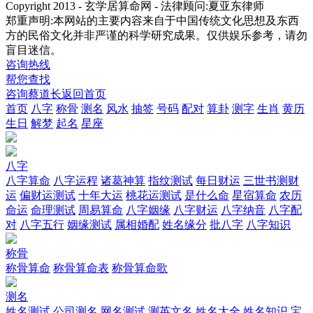
Copyright 2013 - 玄学居算命网 - 法律顾问:夏亚东律师
郑重声明:本网站的主要内容来自于中国传统文化思想及东西
方的民俗文化并非严谨的科学研究成果。仅供娱乐参考，请勿
盲目迷信。
咨询热线
帮您查找
咨询蔡道长
返回首页
首页
八字
称骨
测名
风水
抽签
号码
配对
算卦
测字
生肖
黄历
生日
解梦
起名
星座
八字
八字算命
八字运程
诸葛神算
指纹测试
每日财运
三世书测财
运
偏财运测试
十年大运
桃花运测试
是什么命
星宿算命
农历
命运
命理测试
周易算命
八字姻缘
八字财运
八字纳音
八字配
对
八字五行
姻缘测试
属相婚配
姓名缘分
批八字
八字知识
称骨
称骨算命
称骨算命表
称骨算命歌
测名
姓名测试
公司测名
网名测试
测英文名
姓名大全
姓名知识
宝