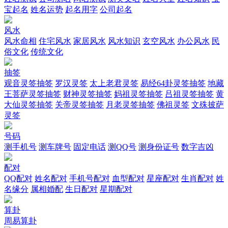
宝起名
姓名运势
起名用字
公司起名
风水
风水命相
住宅风水
家居风水
风水知识
玄空风水
办公风水
民
俗文化
传统文化
抽签
观音灵签抽签
罗汉灵签
太上老君灵签
易经64卦灵签抽签
地藏
王菩萨灵签抽签
财神灵签抽签
妈祖灵签抽签
吕祖灵签抽签
黄
大仙灵签抽签
关帝灵签抽签
月老灵签抽签
佛祖灵签
文殊披萨
灵签
号码
测手机号
测车牌号
固定电话
测QQ号
测身份证号
数字吉凶
配对
QQ配对
姓名配对
手机号配对
血型配对
星座配对
生肖配对
姓
名缘分
属相婚配
生日配对
星期配对
算卦
周易算卦