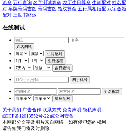
论命
五行查询
名字测试算命
农历生日算命
生肖配对
姓名配
对
车牌号码吉凶
号码吉凶
指纹算命
五行属相婚配
八字合婚
配对
三世书财运
在线测试
关于我们
广告合作
联系方式
免责声明
隐私声明
皖ICP备12013552号-22
皖公网安备：
本网部分文字及图片来自网络，如有侵犯您的权利
请告知我们将及时删除