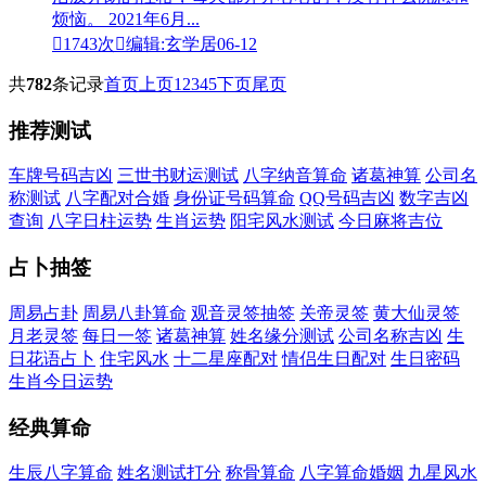
烦恼。 2021年6月...

1743次

编辑:玄学居
06-12
共
782
条记录
首页
上页
1
2
3
4
5
下页
尾页
推荐测试
车牌号码吉凶
三世书财运测试
八字纳音算命
诸葛神算
公司名
称测试
八字配对合婚
身份证号码算命
QQ号码吉凶
数字吉凶
查询
八字日柱运势
生肖运势
阳宅风水测试
今日麻将吉位
占卜抽签
周易占卦
周易八卦算命
观音灵签抽签
关帝灵签
黄大仙灵签
月老灵签
每日一签
诸葛神算
姓名缘分测试
公司名称吉凶
生
日花语占卜
住宅风水
十二星座配对
情侣生日配对
生日密码
生肖今日运势
经典算命
生辰八字算命
姓名测试打分
称骨算命
八字算命婚姻
九星风水