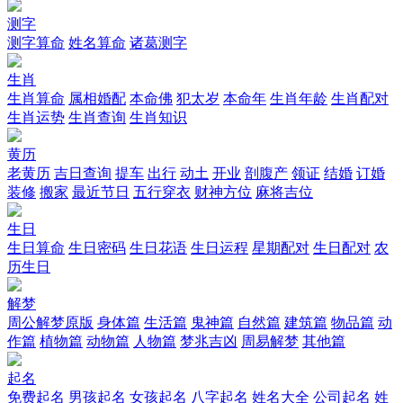
测字
测字算命
姓名算命
诸葛测字
生肖
生肖算命
属相婚配
本命佛
犯太岁
本命年
生肖年龄
生肖配对
生肖运势
生肖查询
生肖知识
黄历
老黄历
吉日查询
提车
出行
动土
开业
剖腹产
领证
结婚
订婚
装修
搬家
最近节日
五行穿衣
财神方位
麻将吉位
生日
生日算命
生日密码
生日花语
生日运程
星期配对
生日配对
农
历生日
解梦
周公解梦原版
身体篇
生活篇
鬼神篇
自然篇
建筑篇
物品篇
动
作篇
植物篇
动物篇
人物篇
梦兆吉凶
周易解梦
其他篇
起名
免费起名
男孩起名
女孩起名
八字起名
姓名大全
公司起名
姓