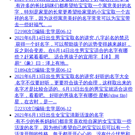
有许多的爸比妈咪们都希望给宝宝取一个寓意美好的名
字，特别是家里的长辈更希望给家里的小宝宝取一个吉
祥的名字，因为这些寓意美好的名字常常可以为宝宝带
去一些好福气。...

2198次

编辑:玄学居
06-12
2021年6月14日出生男宝宝取名的讲究,八字起名的禁忌
获得一个好名字，可以帮助孩子的运势变得越来越好，
反之则会变差。在6月14日出生男宝宝适合的名字有哪
些？赶紧看看吧。 适合男孩子的宜用字 【泽】 周
易“《象》曰：泽上有地...

1894次

编辑:玄学居
06-12
2021年6月13日出生男宝宝取名的讲究,好听的名字大全
名字不仅要好听，更要符合孩子的命理，这样取出来的
名字才是比较合适的。6月13日出生的男宝宝就适合这些
名字，看看吧。 好听的男孩名字有哪些 星帆[xīng fān]
星，在古时，是一...

2233次

编辑:玄学居
06-12
2021年6月13日出生女宝宝清新活泼的名字
有不少的爸爸妈妈们都非常喜欢给自家的女宝宝取一些
活泼的名字，因为他们希望自己的宝宝以后可以有一个
活泼开朗的性格，每天都开开心心的，没有什么忧愁和