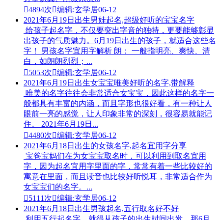

4894次

编辑:玄学居
06-12
2021年6月19日出生男娃起名,超级好听的宝宝名字
给孩子起名字，不仅要突出字音的独特，更要能够彰显
出孩子的气质魅力。6月19日出生的孩子，就适合这些名
字！ 男孩名字宜用字解析 朗： 一般指明亮、爽快、清
白，如朗朗烈烈；...

5053次

编辑:玄学居
06-12
2021年6月19日出生女宝宝唯美好听的名字,带解释
唯美的名字往往会非常适合女宝宝，因此这样的名字一
般都具有丰富的内涵，而且字形也很好看，有一种让人
眼前一亮的感觉，让人印象非常的深刻，很容易就能记
住。 2021年6月19日...

4480次

编辑:玄学居
06-12
2021年6月18日出生的女孩名字,起名宜用字分享
宝爸宝妈们在为女宝宝取名时，可以利用到取名宜用
字，因为起名宜用字里面的字，常常有着一些比较好的
寓意在里面，而且读音也比较好听悦耳，非常适合作为
女宝宝们的名字。...

5111次

编辑:玄学居
06-12
2021年6月18日出生男孩起名,五行取名好不好
利用五行起名字，就得从孩子的出生时间出发，那6月