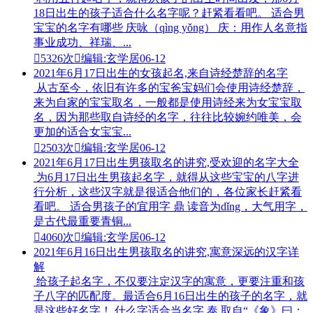
18日出生的孩子适合什么名字呢？赶紧看看吧。 适合男
宝宝的名字有哪些 庆咏（qìng yǒng） 庆：用作人名意指
事业成功、祥瑞、...

5326次

编辑:玄学居
06-12
2021年6月17日出生的女孩起名,来自诗经楚辞的名字
从古至今，依旧有许多的宝爸宝妈们会使用诗经楚辞，
来为自家的宝宝取名，一般都是使用诗经来为女宝宝取
名，因为那些取自诗经的名字，往往比较婉约唯美，会
更加的适合女宝宝...

2503次

编辑:玄学居
06-12
2021年6月17日出生男孩取名的讲究,受欢迎的名字大全
为6月17日出生男孩起名字，就得从这些宝宝的八字进
行分析，这些汉字就是很适合他们的，各位家长赶紧看
看吧。 适合男孩子的宜用字 鼎 读音为dǐng，大气用字，
是古代最重要青铜...

4060次

编辑:玄学居
06-12
2021年6月16日出生男孩取名的讲究,寓意深远的汉字详
解
给孩子起名字，不仅要注定汉字的寓意，更要注重和孩
子八字的匹配度。最适合6月16日出生的孩子的名字，就
是这些好名字！ 什么字适合当名字 泰 取自“《象》曰：