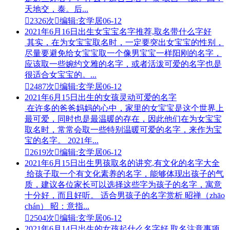
天地交，泰。后...

2326次

编辑:玄学居
06-12
2021年6月16日出生女宝宝名字推荐,取名带什么字好
其实，在为女宝宝取名时，一定要突出女宝宝的性别，
尽量要避免给女宝宝取一个像男宝宝一样阳刚的名字，
应该取一些婉约文雅的名字，或者活泼可爱的名字也是
很适合女宝宝的。...

2487次

编辑:玄学居
06-12
2021年6月15日出生的女孩灵动可爱的名字
在许多的爸爸妈妈的心中，家里的女宝宝是这个世界上
最可爱，同时也是最温暖的存在，因此他们在为女宝宝
取名时，常常会取一些特别温暖可爱的名字，来作为宝
宝的名字。 2021年...

2619次

编辑:玄学居
06-12
2021年6月15日出生男孩取名的讲究,有文化的名字大全
给孩子取一个有文化素养的名字，能够体现出孩子的气
质，建议各位家长可以选择这些字为孩子的名字，寓意
十分好，而且好听。 适合男孩子的名字赏析 昭禅（zhāo
chán） 昭：意指...

2504次

编辑:玄学居
06-12
2021年6月14日出生的女孩起什么名字好,取名注意事项