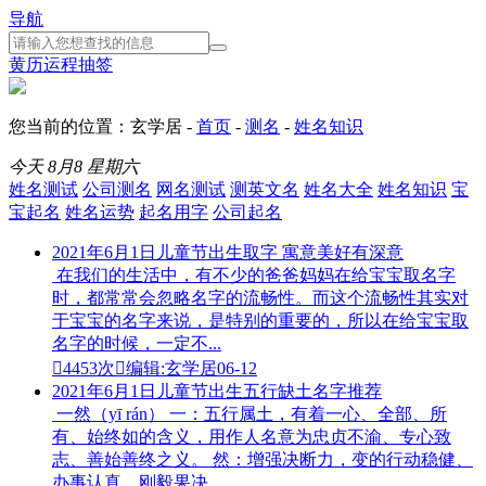
导航
黄历
运程
抽签
您当前的位置：玄学居 -
首页
-
测名
-
姓名知识
今天
8月8
星期六
姓名测试
公司测名
网名测试
测英文名
姓名大全
姓名知识
宝
宝起名
姓名运势
起名用字
公司起名
2021年6月1日儿童节出生取字 寓意美好有深意
在我们的生活中，有不少的爸爸妈妈在给宝宝取名字
时，都常常会忽略名字的流畅性。而这个流畅性其实对
于宝宝的名字来说，是特别的重要的，所以在给宝宝取
名字的时候，一定不...

4453次

编辑:玄学居
06-12
2021年6月1日儿童节出生五行缺土名字推荐
一然（yī rán） 一：五行属土，有着一心、全部、所
有、始终如的含义，用作人名意为忠贞不渝、专心致
志、善始善终之义。 然：增强决断力，变的行动稳健、
办事认真、刚毅果决...