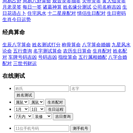
周易占卦
周易八卦算命
观音灵签抽签
关帝灵签
黄大仙灵签
月老灵签
每日一签
诸葛神算
姓名缘分测试
公司名称吉凶
生
日花语占卜
住宅风水
十二星座配对
情侣生日配对
生日密码
生肖今日运势
经典算命
生辰八字算命
姓名测试打分
称骨算命
八字算命婚姻
九星风水
论命
五行查询
名字测试算命
农历生日算命
生肖配对
姓名配
对
车牌号码吉凶
号码吉凶
指纹算命
五行属相婚配
八字合婚
配对
三世书财运
在线测试