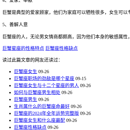
4、爱家、奉献
巨蟹是典型的爱家顾家，他们为家庭可以牺牲很多，女生可以
5、善解人意
巨蟹座的人，无论男女情商都颇高，因为他们本身的敏感属性
巨蟹星座的性格特点
巨蟹座性格缺点
读过此篇文章的网友还读过：
巨蟹座女生
09-26
巨蟹座职场的劲敌是哪个星座
09-15
巨蟹座女生与十二个星座的男人
09-26
如何与巨蟹座男生相处
09-26
巨蟹座男生
09-26
生肖属什么的巨蟹座命最好
09-26
巨蟹座的2024年全年运势完整版
09-26
巨蟹座女生和什么座最配
09-26
巨蟹座性格缺点
09-26