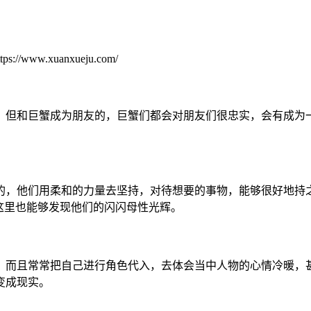
//www.xuanxueju.com/
，但和巨蟹成为朋友的，巨蟹们都会对朋友们很忠实，会有成为
的，他们用柔和的力量去坚持，对待想要的事物，能够很好地持
这里也能够发现他们的闪闪母性光辉。
，而且常常把自己进行角色代入，去体会当中人物的心情冷暖，
变成现实。