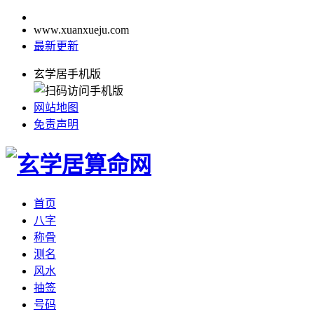
www.xuanxueju.com
最新更新
玄学居手机版
网站地图
免责声明
首页
八字
称骨
测名
风水
抽签
号码