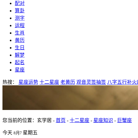
配对
算卦
测字
运程
生肖
黄历
生日
解梦
起名
星座
热搜：
星座运势
十二星座
老黄历
观音灵签抽签
八字五行补火
您当前的位置：玄学居 -
首页
-
十二星座
-
星座知识
-
巨蟹座
今天
星期五
8月7