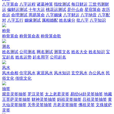
八字算命
八字运程
诸葛神算
指纹测试
每日财运
三世书测财
运
偏财运测试
十年大运
桃花运测试
是什么命
星宿算命
农历
命运
命理测试
周易算命
八字姻缘
八字财运
八字纳音
八字配
对
八字五行
姻缘测试
属相婚配
姓名缘分
批八字
八字知识
称骨
称骨算命
称骨算命表
称骨算命歌
测名
姓名测试
公司测名
网名测试
测英文名
姓名大全
姓名知识
宝
宝起名
姓名运势
起名用字
公司起名
风水
风水命相
住宅风水
家居风水
风水知识
玄空风水
办公风水
民
俗文化
传统文化
抽签
观音灵签抽签
罗汉灵签
太上老君灵签
易经64卦灵签抽签
地藏
王菩萨灵签抽签
财神灵签抽签
妈祖灵签抽签
吕祖灵签抽签
黄
大仙灵签抽签
关帝灵签抽签
月老灵签抽签
佛祖灵签
文殊披萨
灵签