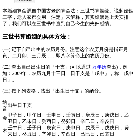
本婚姻算命源自中国古老的算命法：三世书算姻缘。说起婚姻
二字，老人家都会用「注定」来解释，其实婚姻是上天安排
了，我们可以在三世书中查到自己今生的夫妇感情。
三世书算婚姻的具体方法：
(一) 记下自己出生的农历月份。注意这个农历月份是指正月
寅、二月卯、三月辰……即八字算命上的农历月份。
(二) 查出自己出生日的「干支」(可以通过
万年历
查出)，例
如：2009年，农历九月十三日，日干支是「戊申」，称「戊申
日」。
(三) 按下列表格，找出「出生日干支」的纳音。
纳
出生日干支
音
甲子日，甲午日，壬申日，壬寅日，庚辰日，庚戌日，乙
金
丑日，乙未日，癸酉日，癸卯日，辛巳日，辛亥曰
壬午日，壬子日，庚寅日，庚申日，戊辰日，戊戌日，癸
木
未日，癸丑日，辛卯日，辛酉日，己巳日，己亥日