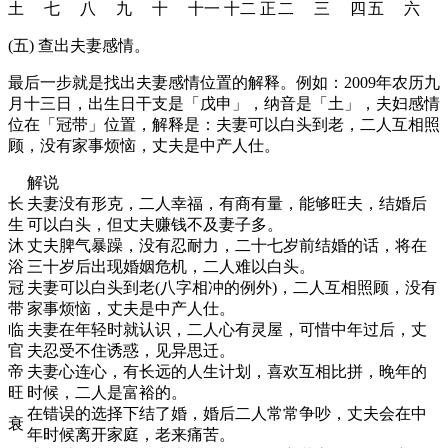
土
七
八
九
十
十一
十二
正
二
三
四
五
六
(五) 查出夫妻感情。
最后一步就是找出夫妻感情位置的解释。例如：2009年农历九
月十三日，出生日干支是「戊申」，纳音是「土」，夫妇感情
位在「冠带」位置，解释是：夫妻可以白头到老，二人互相照
顾，没有家事烦恼，丈夫是中产人仕。
解说
长
夫妻没有形克，二人幸福，有商有量，能够旺夫，结婚后
生
可以白头，但丈夫赚钱不及妻子多。
沐
丈夫脾气暴躁，没有忍耐力，二十七岁前结婚的话，将在
浴
三十岁后出现婚姻危机，二人难以白头。
冠
夫妻可以白头到老(八字相冲的例外)，二人互相照顾，没有
带
家事烦恼，丈夫是中产人仕。
临
夫妻在年轻时就认识，二人心有灵屋，可惜中年过后，丈
官
夫忍受不住诱惑，见异思迁。
帝
夫妻心连心，有长远的人生计划，喜欢互相比拼，晚年的
旺
时候，二人是富裕的。
在错误的选择下结了婚，婚后二人常常争吵，丈夫会在中
衰
年时候离开家庭，老来痛苦。