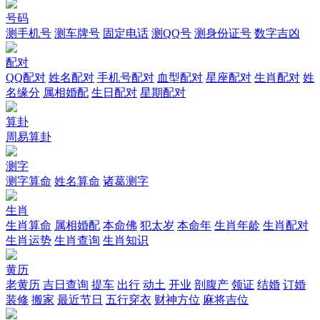
号码
测手机号
测车牌号
固定电话
测QQ号
测身份证号
数字吉凶
配对
QQ配对
姓名配对
手机号配对
血型配对
星座配对
生肖配对
姓
名缘分
属相婚配
生日配对
星期配对
算卦
周易算卦
测字
测字算命
姓名算命
诸葛测字
生肖
生肖算命
属相婚配
本命佛
犯太岁
本命年
生肖年龄
生肖配对
生肖运势
生肖查询
生肖知识
黄历
老黄历
吉日查询
提车
出行
动土
开业
剖腹产
领证
结婚
订婚
装修
搬家
最近节日
五行穿衣
财神方位
麻将吉位