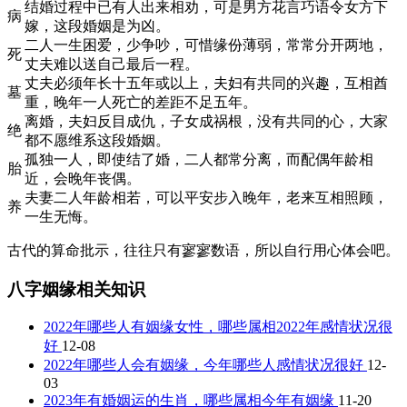
结婚过程中已有人出来相劝，可是男方花言巧语令女方下
病
嫁，这段婚姻是为凶。
二人一生困爱，少争吵，可惜缘份薄弱，常常分开两地，
死
丈夫难以送自己最后一程。
丈夫必须年长十五年或以上，夫妇有共同的兴趣，互相酋
墓
重，晚年一人死亡的差距不足五年。
离婚，夫妇反目成仇，子女成祸根，没有共同的心，大家
绝
都不愿维系这段婚姻。
孤独一人，即使结了婚，二人都常分离，而配偶年龄相
胎
近，会晚年丧偶。
夫妻二人年龄相若，可以平安步入晚年，老来互相照顾，
养
一生无悔。
古代的算命批示，往往只有寥寥数语，所以自行用心体会吧。
八字姻缘相关知识
2022年哪些人有姻缘女性，哪些属相2022年感情状况很
好
12-08
2022年哪些人会有姻缘，今年哪些人感情状况很好
12-
03
2023年有婚姻运的生肖，哪些属相今年有姻缘
11-20