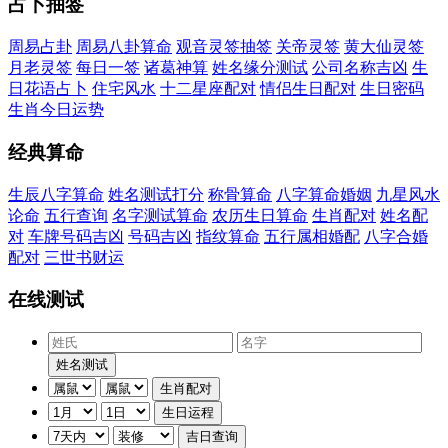
占卜抽签
周易占卦
周易八卦算命
观音灵签抽签
关帝灵签
黄大仙灵签
月老灵签
每日一签
诸葛神算
姓名缘分测试
公司名称吉凶
生
日花语占卜
住宅风水
十二星座配对
情侣生日配对
生日密码
生肖今日运势
经典算命
生辰八字算命
姓名测试打分
称骨算命
八字算命婚姻
九星风水
论命
五行查询
名字测试算命
农历生日算命
生肖配对
姓名配
对
车牌号码吉凶
号码吉凶
指纹算命
五行属相婚配
八字合婚
配对
三世书财运
在线测试