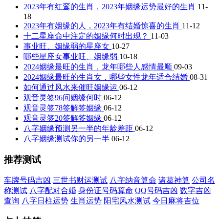
2023年有红鸾的生肖，2023年姻缘运势最好的生肖
11-
18
2023年有姻缘的人，2023年有结婚惊喜的生肖
11-12
十二星座命中注定的姻缘何时出现？
11-03
事业旺、姻缘弱的星座女
10-27
哪些星座女事业旺、姻缘弱
10-18
2024姻缘最旺的生肖，龙年哪些人感情最顺
09-03
2024姻缘最旺的生肖女，哪些女性龙年适合结婚
08-31
如何通过风水来催旺姻缘运
06-12
观音灵签96问姻缘何时
06-12
观音灵签78签解签姻缘
06-12
观音灵签20签解签姻缘
06-12
八字姻缘预测另一半的年龄差距
06-12
八字姻缘测试你的另一半
06-12
推荐测试
车牌号码吉凶
三世书财运测试
八字纳音算命
诸葛神算
公司名
称测试
八字配对合婚
身份证号码算命
QQ号码吉凶
数字吉凶
查询
八字日柱运势
生肖运势
阳宅风水测试
今日麻将吉位