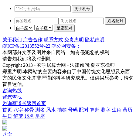
关于我们
广告合作
联系方式
免责声明
隐私声明
皖ICP备12013552号-22
皖公网安备：
本网部分文字及图片来自网络，如有侵犯您的权利
请告知我们将及时删除
Copyright 2013 - 玄学居算命网 - 法律顾问:夏亚东律师
郑重声明:本网站的主要内容来自于中国传统文化思想及东西
方的民俗文化并非严谨的科学研究成果。仅供娱乐参考，请勿
盲目迷信。
咨询热线
帮您查找
咨询蔡道长
返回首页
首页
八字
称骨
测名
风水
抽签
号码
配对
算卦
测字
生肖
黄历
生日
解梦
起名
星座
八字