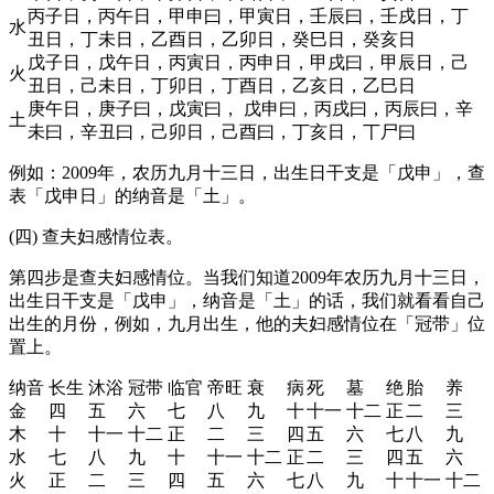
丙子日，丙午日，甲申曰，甲寅日，壬辰曰，壬戌日，丁
水
丑日，丁未日，乙酉日，乙卯日，癸巳日，癸亥日
戊子日，戊午日，丙寅日，丙申日，甲戌曰，甲辰日，己
火
丑日，己未日，丁卯日，丁酉日，乙亥日，乙巳日
庚午日，庚子曰，戊寅曰，
戊申曰
，丙戌曰，丙辰曰，辛
土
未曰，辛丑曰，己卯日，己酉曰，丁亥日，丅尸曰
例如：2009年，农历九月十三日，出生日干支是「戊申」，查
表「戊申日」的纳音是「土」。
(四) 查夫妇感情位表。
第四步是查夫妇感情位。当我们知道2009年农历九月十三日，
出生日干支是「戊申」，纳音是「土」的话，我们就看看自己
出生的月份，例如，九月出生，他的夫妇感情位在「冠带」位
置上。
纳音
长生
沐浴
冠带
临官
帝旺
衰
病
死
墓
绝
胎
养
金
四
五
六
七
八
九
十
十一
十二
正
二
三
木
十
十一
十二
正
二
三
四
五
六
七
八
九
水
七
八
九
十
十一
十二
正
二
三
四
五
六
火
正
二
三
四
五
六
七
八
九
十
十一
十二