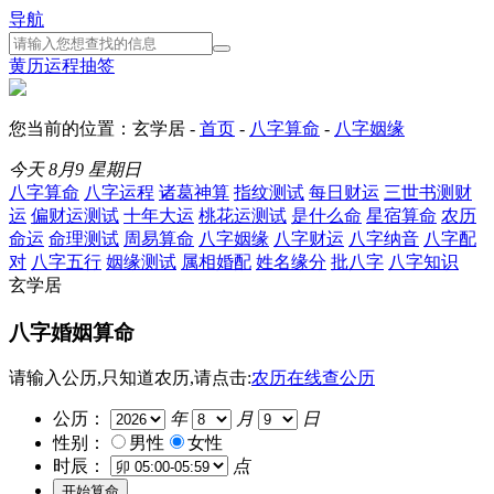
导航
黄历
运程
抽签
您当前的位置：玄学居 -
首页
-
八字算命
-
八字姻缘
今天
8月9
星期日
八字算命
八字运程
诸葛神算
指纹测试
每日财运
三世书测财
运
偏财运测试
十年大运
桃花运测试
是什么命
星宿算命
农历
命运
命理测试
周易算命
八字姻缘
八字财运
八字纳音
八字配
对
八字五行
姻缘测试
属相婚配
姓名缘分
批八字
八字知识
玄学居
八字婚姻算命
请输入公历,只知道农历,请点击:
农历在线查公历
公历：
年
月
日
性别：
男性
女性
时辰：
点