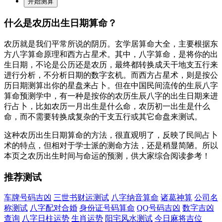
什么是农历出生日期算命？
农历就是我们平常所说的阴历。玄学居算命大全，主要根据东
方八字算命原理和西方占星术。其中，八字算命，是将你的出
生日期，不论是公历还是农历，最终都转换成天干地支五行来
进行分析，不分析日期的数字玄机。而西方占星术，则是按公
历日期测算出你的星盘来占卜。但在中国民间流传的生辰八字
算命预测学中，有一种是按你的农历生辰八字的出生日期来进
行占卜，比如农历一月出生是什么命，农历初一出生是什么
命，而不需要转换成复杂的干支五行或其它命盘来测试。
这种农历出生日期算命的方法，很直观明了，反映了民间占卜
术的特点，但相对于学士派的测命方法，还是稍显简陋。所以
本页之农历出生时间与命运的预测，供大家综合阅读参考！
推荐测试
车牌号码吉凶
三世书财运测试
八字纳音算命
诸葛神算
公司名
称测试
八字配对合婚
身份证号码算命
QQ号码吉凶
数字吉凶
查询
八字日柱运势
生肖运势
阳宅风水测试
今日麻将吉位