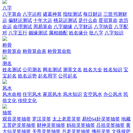
八字
八字算命
八字运程
诸葛神算
指纹测试
每日财运
三世书测财
运
偏财运测试
十年大运
桃花运测试
是什么命
星宿算命
农历
命运
命理测试
周易算命
八字姻缘
八字财运
八字纳音
八字配
对
八字五行
姻缘测试
属相婚配
姓名缘分
批八字
八字知识
称骨
称骨算命
称骨算命表
称骨算命歌
测名
姓名测试
公司测名
网名测试
测英文名
姓名大全
姓名知识
宝
宝起名
姓名运势
起名用字
公司起名
风水
风水命相
住宅风水
家居风水
风水知识
玄空风水
办公风水
民
俗文化
传统文化
抽签
观音灵签抽签
罗汉灵签
太上老君灵签
易经64卦灵签抽签
地藏
王菩萨灵签抽签
财神灵签抽签
妈祖灵签抽签
吕祖灵签抽签
黄
大仙灵签抽签
关帝灵签抽签
月老灵签抽签
佛祖灵签
文殊披萨