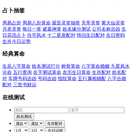
占卜抽签
周易占卦
周易八卦算命
观音灵签抽签
关帝灵签
黄大仙灵签
月老灵签
每日一签
诸葛神算
姓名缘分测试
公司名称吉凶
生
日花语占卜
住宅风水
十二星座配对
情侣生日配对
生日密码
生肖今日运势
经典算命
生辰八字算命
姓名测试打分
称骨算命
八字算命婚姻
九星风水
论命
五行查询
名字测试算命
农历生日算命
生肖配对
姓名配
对
车牌号码吉凶
号码吉凶
指纹算命
五行属相婚配
八字合婚
配对
三世书财运
在线测试