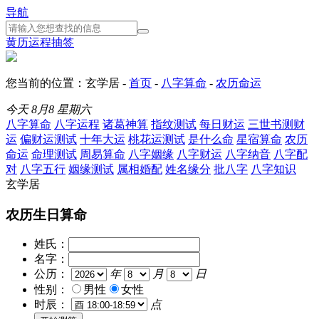
导航
黄历
运程
抽签
您当前的位置：玄学居 -
首页
-
八字算命
-
农历命运
今天
8月8
星期六
八字算命
八字运程
诸葛神算
指纹测试
每日财运
三世书测财
运
偏财运测试
十年大运
桃花运测试
是什么命
星宿算命
农历
命运
命理测试
周易算命
八字姻缘
八字财运
八字纳音
八字配
对
八字五行
姻缘测试
属相婚配
姓名缘分
批八字
八字知识
玄学居
农历生日算命
姓氏：
名字：
公历：
年
月
日
性别：
男性
女性
时辰：
点