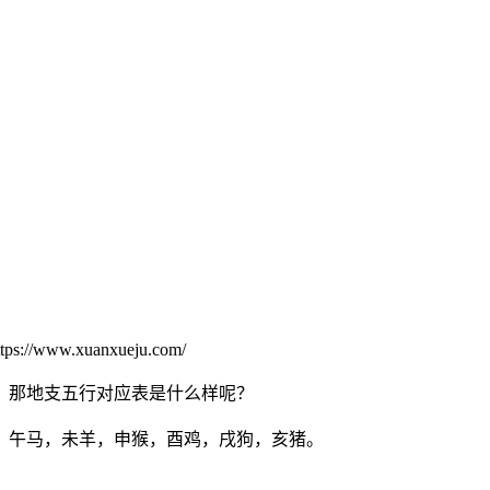
//www.xuanxueju.com/
那地支五行对应表是什么样呢？
午马，未羊，申猴，酉鸡，戌狗，亥猪。