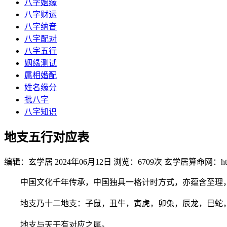
八字姻缘
八字财运
八字纳音
八字配对
八字五行
姻缘测试
属相婚配
姓名缘分
批八字
八字知识
地支五行对应表
编辑：玄学居
2024年06月12日
浏览：6709次
玄学居算命网：https:
中国文化千年传承，中国独具一格计时方式，亦蕴含至理，
地支乃十二地支：子鼠，丑牛，寅虎，卯兔，辰龙，巳蛇，
地支与天干有对应之属。