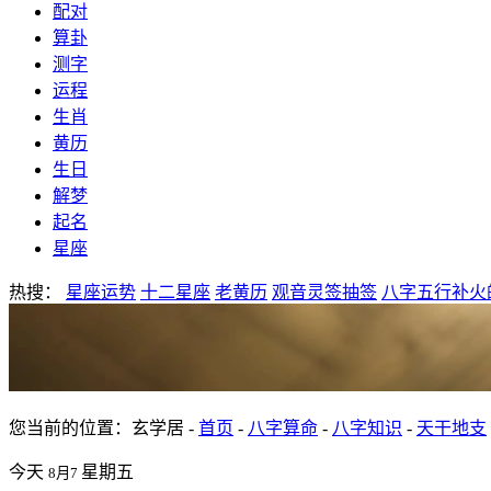
配对
算卦
测字
运程
生肖
黄历
生日
解梦
起名
星座
热搜：
星座运势
十二星座
老黄历
观音灵签抽签
八字五行补火
您当前的位置：玄学居 -
首页
-
八字算命
-
八字知识
-
天干地支
今天
星期五
8月7