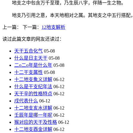
地支之中包含万千至理，乃生辰八字，伴随一生之物。
地支乃引用之意，本天地相对之属。其地支之中五行搭配
上一篇：
下一篇：
12地支解析
读过此篇文章的网友还读过：
天干五合化气
05-08
什么是日主天干
05-08
二o二o年是什么年
05-08
十二干支属性
05-08
十二地支象义详解
06-12
什么是干支纪年法
06-12
天干辛的性格特点
06-12
戌代表什么
06-12
十二地支亥水详解
06-12
壬辰年是哪一年呢
06-12
猴对应的天干及性格
06-12
十二地支酉金详解
06-12