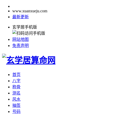
www.xuanxueju.com
最新更新
玄学居手机版
网站地图
免责声明
首页
八字
称骨
测名
风水
抽签
号码