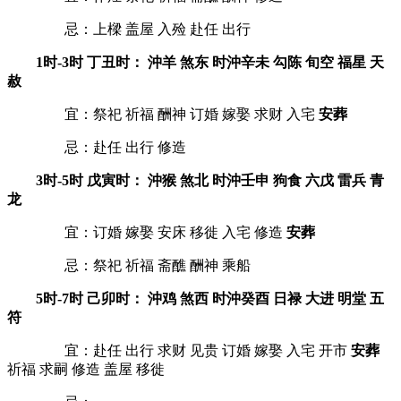
忌：上樑 盖屋 入殓 赴任 出行
1时-3时 丁丑时： 沖羊 煞东 时沖辛未 勾陈 旬空 福星 天
赦
宜：祭祀 祈福 酬神 订婚 嫁娶 求财 入宅
安葬
忌：赴任 出行 修造
3时-5时 戊寅时： 沖猴 煞北 时沖壬申 狗食 六戊 雷兵 青
龙
宜：订婚 嫁娶 安床 移徙 入宅 修造
安葬
忌：祭祀 祈福 斋醮 酬神 乘船
5时-7时 己卯时： 沖鸡 煞西 时沖癸酉 日禄 大进 明堂 五
符
宜：赴任 出行 求财 见贵 订婚 嫁娶 入宅 开市
安葬
祈福 求嗣 修造 盖屋 移徙