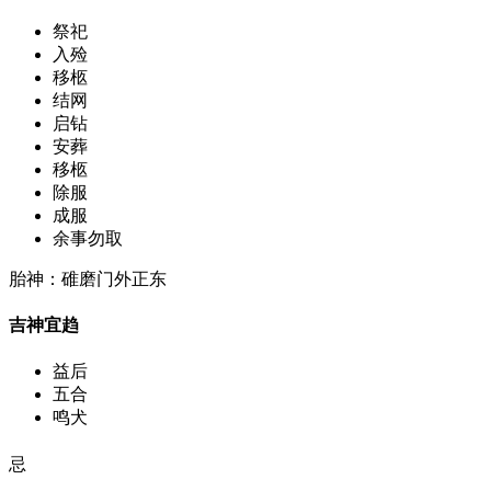
祭祀
入殓
移柩
结网
启钻
安葬
移柩
除服
成服
余事勿取
胎神：碓磨门外正东
吉神宜趋
益后
五合
鸣犬
忌