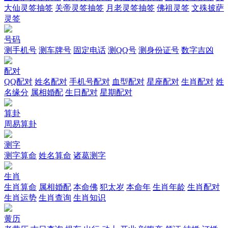
大仙灵签抽签
关帝灵签抽签
月老灵签抽签
佛祖灵签
文殊披萨
灵签
号码
测手机号
测车牌号
固定电话
测QQ号
测身份证号
数字吉凶
配对
QQ配对
姓名配对
手机号配对
血型配对
星座配对
生肖配对
姓
名缘分
属相婚配
生日配对
星期配对
算卦
周易算卦
测字
测字算命
姓名算命
诸葛测字
生肖
生肖算命
属相婚配
本命佛
犯太岁
本命年
生肖年龄
生肖配对
生肖运势
生肖查询
生肖知识
黄历