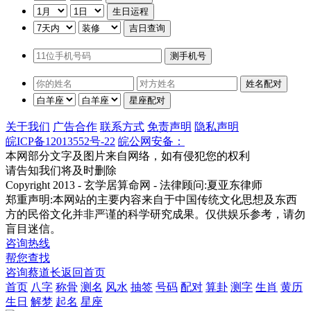
关于我们
广告合作
联系方式
免责声明
隐私声明
皖ICP备12013552号-22
皖公网安备：
本网部分文字及图片来自网络，如有侵犯您的权利
请告知我们将及时删除
Copyright 2013 - 玄学居算命网 - 法律顾问:夏亚东律师
郑重声明:本网站的主要内容来自于中国传统文化思想及东西
方的民俗文化并非严谨的科学研究成果。仅供娱乐参考，请勿
盲目迷信。
咨询热线
帮您查找
咨询蔡道长
返回首页
首页
八字
称骨
测名
风水
抽签
号码
配对
算卦
测字
生肖
黄历
生日
解梦
起名
星座