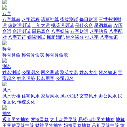
八字
八字算命
八字运程
诸葛神算
指纹测试
每日财运
三世书测财
运
偏财运测试
十年大运
桃花运测试
是什么命
星宿算命
农历
命运
命理测试
周易算命
八字姻缘
八字财运
八字纳音
八字配
对
八字五行
姻缘测试
属相婚配
姓名缘分
批八字
八字知识
称骨
称骨算命
称骨算命表
称骨算命歌
测名
姓名测试
公司测名
网名测试
测英文名
姓名大全
姓名知识
宝
宝起名
姓名运势
起名用字
公司起名
风水
风水命相
住宅风水
家居风水
风水知识
玄空风水
办公风水
民
俗文化
传统文化
抽签
观音灵签抽签
罗汉灵签
太上老君灵签
易经64卦灵签抽签
地藏
王菩萨灵签抽签
财神灵签抽签
妈祖灵签抽签
吕祖灵签抽签
黄