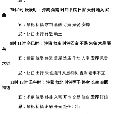
忌：
7时-9时 庚辰时： 沖狗 煞南 时沖甲戍 日害 天刑 地兵 武
曲
宜：祭祀 祈福 求嗣 斋醮 订婚 嫁娶
安葬
忌：赴任 出行 修造 动土
9时-11时 辛巳时： 沖猪 煞东 时沖乙亥 不遇 朱雀 木星 驿
马
宜：祈福 嫁娶 修造 盖屋 造庙 作灶 入宅
安葬
见贵
求财
忌：赴任 出行 朱雀须用 凤凰符制 否则 诸事不宜
11时-13时 壬午时： 沖鼠 煞北 时沖丙子 路空 长生 金匮
福德
宜：求嗣 嫁娶 移徙 入宅 开市 交易 修造
安葬
订婚
忌：祭祀 祈福 斋醮 开光 赴任 出行