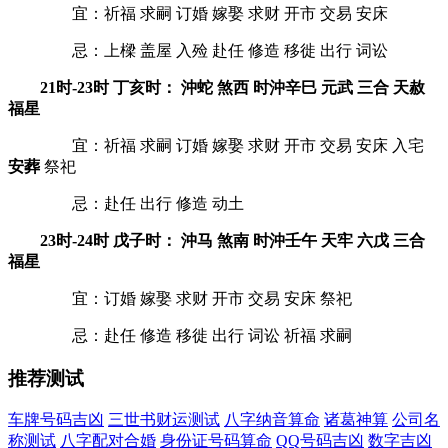
宜：祈福 求嗣 订婚 嫁娶 求财 开市 交易 安床
忌：上樑 盖屋 入殓 赴任 修造 移徙 出行 词讼
21时-23时 丁亥时： 沖蛇 煞西 时沖辛巳 元武 三合 天赦
福星
宜：祈福 求嗣 订婚 嫁娶 求财 开市 交易 安床 入宅
安葬
祭祀
忌：赴任 出行 修造 动土
23时-24时 戊子时： 沖马 煞南 时沖壬午 天牢 六戊 三合
福星
宜：订婚 嫁娶 求财 开市 交易 安床 祭祀
忌：赴任 修造 移徙 出行 词讼 祈福 求嗣
推荐测试
车牌号码吉凶
三世书财运测试
八字纳音算命
诸葛神算
公司名
称测试
八字配对合婚
身份证号码算命
QQ号码吉凶
数字吉凶