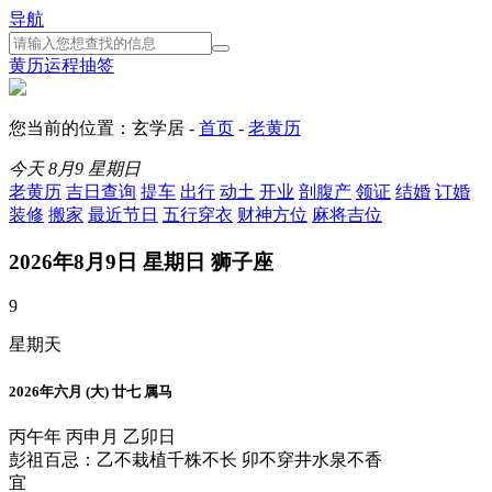
导航
黄历
运程
抽签
您当前的位置：玄学居 -
首页
-
老黄历
今天
8月9
星期日
老黄历
吉日查询
提车
出行
动土
开业
剖腹产
领证
结婚
订婚
装修
搬家
最近节日
五行穿衣
财神方位
麻将吉位
2026年8月9日 星期日 狮子座
9
星期天
2026年六月 (大) 廿七 属马
丙午年 丙申月 乙卯日
彭祖百忌：乙不栽植千株不长 卯不穿井水泉不香
宜