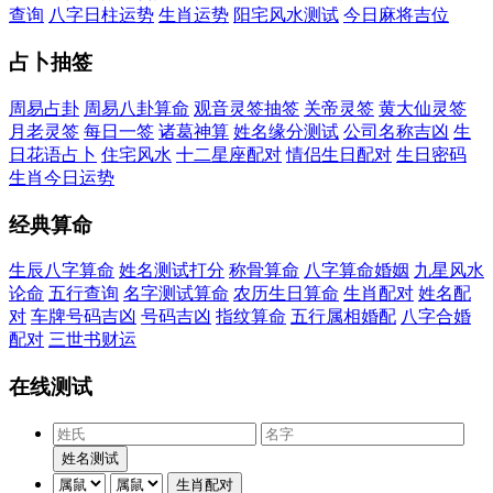
查询
八字日柱运势
生肖运势
阳宅风水测试
今日麻将吉位
占卜抽签
周易占卦
周易八卦算命
观音灵签抽签
关帝灵签
黄大仙灵签
月老灵签
每日一签
诸葛神算
姓名缘分测试
公司名称吉凶
生
日花语占卜
住宅风水
十二星座配对
情侣生日配对
生日密码
生肖今日运势
经典算命
生辰八字算命
姓名测试打分
称骨算命
八字算命婚姻
九星风水
论命
五行查询
名字测试算命
农历生日算命
生肖配对
姓名配
对
车牌号码吉凶
号码吉凶
指纹算命
五行属相婚配
八字合婚
配对
三世书财运
在线测试