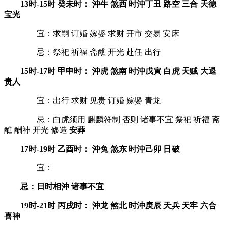
13时-15时 癸未时： 沖牛 煞西 时沖丁丑 路空 三合 天德
宝光
宜：求嗣 订婚 嫁娶 求财 开市 交易 安床
忌：祭祀 祈福 斋醮 开光 赴任 出行
15时-17时 甲申时： 沖虎 煞南 时沖戊寅 白虎 天贼 大退
贵人
宜：出行 求财 见贵 订婚 嫁娶 青龙
忌：白虎须用 麒麟符制 否则 诸事不宜 祭祀 祈福 斋
醮 酬神 开光 修造
安葬
17时-19时 乙酉时： 沖兔 煞东 时沖己卯 日破
宜：
忌：日时相沖 诸事不宜
19时-21时 丙戌时： 沖龙 煞北 时沖庚辰 天兵 天牢 六合
喜神