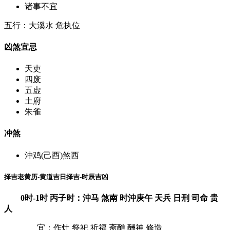
诸事不宜
五行：大溪水 危执位
凶煞宜忌
天吏
四废
五虚
土府
朱雀
冲煞
沖鸡(己酉)煞西
择吉老黄历-黄道吉日择吉-时辰吉凶
0时-1时 丙子时：沖马 煞南 时沖庚午 天兵 日刑 司命 贵
人
宜：作灶 祭祀 祈福 斋醮 酬神 修造