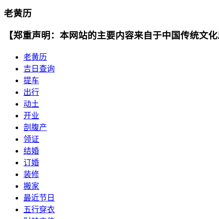
老黄历
【郑重声明：本网站的主要内容来自于中国传统文化
老黄历
吉日查询
提车
出行
动土
开业
剖腹产
领证
结婚
订婚
装修
搬家
最近节日
五行穿衣