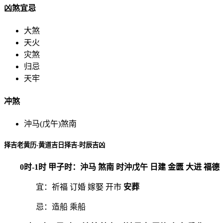
凶煞宜忌
大煞
天火
灾煞
归忌
天牢
冲煞
沖马(戊午)煞南
择吉老黄历-黄道吉日择吉-时辰吉凶
0时-1时 甲子时：沖马 煞南 时沖戊午 日建 金匮 大进 福德
宜：祈福 订婚 嫁娶 开市
安葬
忌：造船 乘船