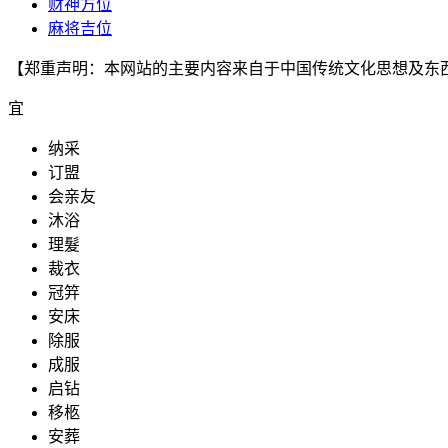
财神方位
麻将吉位
【郑重声明：本网站的主要内容来自于中国传统文化思想及东
宜
纳采
订盟
会亲友
沐浴
理髮
裁衣
冠笄
安床
除服
成服
启钻
移柩
安葬