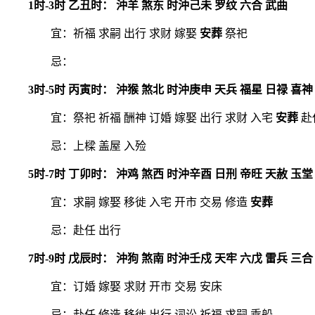
1时-3时 乙丑时： 沖羊 煞东 时沖己未 罗纹 六合 武曲
宜：祈福 求嗣 出行 求财 嫁娶
安葬
祭祀
忌：
3时-5时 丙寅时： 沖猴 煞北 时沖庚申 天兵 福星 日禄 喜神
宜：祭祀 祈福 酬神 订婚 嫁娶 出行 求财 入宅
安葬
赴
忌：上樑 盖屋 入殓
5时-7时 丁卯时： 沖鸡 煞西 时沖辛酉 日刑 帝旺 天赦 玉堂
宜：求嗣 嫁娶 移徙 入宅 开市 交易 修造
安葬
忌：赴任 出行
7时-9时 戊辰时： 沖狗 煞南 时沖壬戍 天牢 六戊 雷兵 三合
宜：订婚 嫁娶 求财 开市 交易 安床
忌：赴任 修造 移徙 出行 词讼 祈福 求嗣 乘船