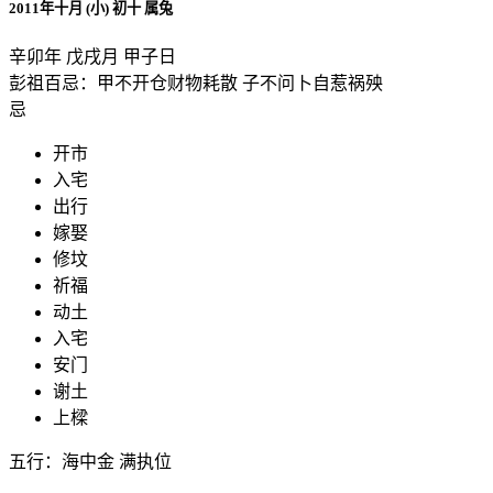
2011年十月 (小) 初十 属兔
辛卯年 戊戌月 甲子日
彭祖百忌：甲不开仓财物耗散 子不问卜自惹祸殃
忌
开市
入宅
出行
嫁娶
修坟
祈福
动土
入宅
安门
谢土
上樑
五行：海中金 满执位