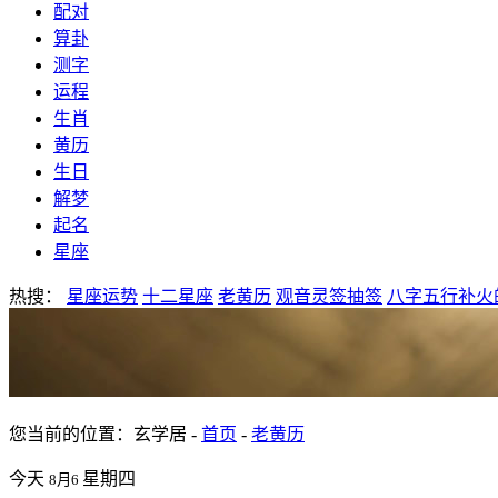
配对
算卦
测字
运程
生肖
黄历
生日
解梦
起名
星座
热搜：
星座运势
十二星座
老黄历
观音灵签抽签
八字五行补火
您当前的位置：玄学居 -
首页
-
老黄历
今天
星期四
8月6