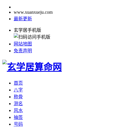
www.xuanxueju.com
最新更新
玄学居手机版
网站地图
免责声明
首页
八字
称骨
测名
风水
抽签
号码