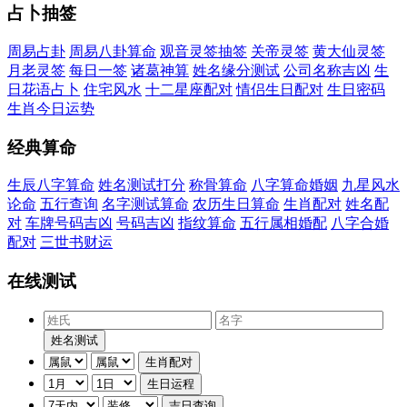
占卜抽签
周易占卦
周易八卦算命
观音灵签抽签
关帝灵签
黄大仙灵签
月老灵签
每日一签
诸葛神算
姓名缘分测试
公司名称吉凶
生
日花语占卜
住宅风水
十二星座配对
情侣生日配对
生日密码
生肖今日运势
经典算命
生辰八字算命
姓名测试打分
称骨算命
八字算命婚姻
九星风水
论命
五行查询
名字测试算命
农历生日算命
生肖配对
姓名配
对
车牌号码吉凶
号码吉凶
指纹算命
五行属相婚配
八字合婚
配对
三世书财运
在线测试