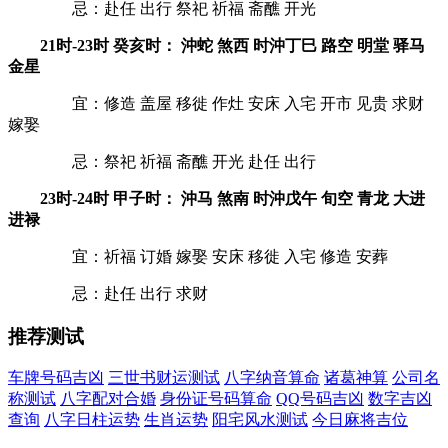
忌：赴任 出行 祭祀 祈福 斋醮 开光
21时-23时 癸亥时： 沖蛇 煞西 时沖丁巳 路空 明堂 驿马
金星
宜：修造 盖屋 移徙 作灶 安床 入宅 开市 见贵 求财
嫁娶
忌：祭祀 祈福 斋醮 开光 赴任 出行
23时-24时 甲子时： 沖马 煞南 时沖戊午 旬空 青龙 大进
进禄
宜：祈福 订婚 嫁娶 安床 移徙 入宅 修造 安葬
忌：赴任 出行 求财
推荐测试
车牌号码吉凶
三世书财运测试
八字纳音算命
诸葛神算
公司名
称测试
八字配对合婚
身份证号码算命
QQ号码吉凶
数字吉凶
查询
八字日柱运势
生肖运势
阳宅风水测试
今日麻将吉位