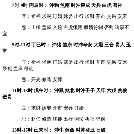
7时-9时 丙辰时： 沖狗 煞南 时沖庚戍 天兵 白虎 喜神
宜：祈福 求嗣 订婚 嫁娶 出行 求财 开市 交易 安床
忌：上樑 盖屋 入殓 白虎须用 麒麟符制 否则 诸事不
宜
9时-11时 丁巳时： 沖猪 煞东 时沖辛亥 大退 三合 贵人 玉
堂
宜：祈福 求嗣 订婚 嫁娶 出行 求财 开市 交易 安床
祭祀 盖屋 移徙
忌：开光 修造 安葬
11时-13时 戊午时： 沖鼠 煞北 时沖壬子 天牢 六戊 贪狼
进贵
宜：求财 嫁娶 开市 安葬 订婚
忌：赴任 修造 移徙 出行 词讼 祈福 求嗣
13时-15时 己未时： 沖牛 煞西 时沖癸丑 日破