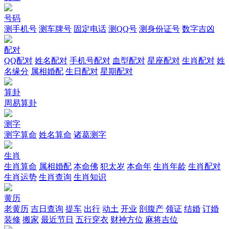
号码
测手机号
测车牌号
固定电话
测QQ号
测身份证号
数字吉凶
配对
QQ配对
姓名配对
手机号配对
血型配对
星座配对
生肖配对
姓
名缘分
属相婚配
生日配对
星期配对
算卦
周易算卦
测字
测字算命
姓名算命
诸葛测字
生肖
生肖算命
属相婚配
本命佛
犯太岁
本命年
生肖年龄
生肖配对
生肖运势
生肖查询
生肖知识
黄历
老黄历
吉日查询
提车
出行
动土
开业
剖腹产
领证
结婚
订婚
装修
搬家
最近节日
五行穿衣
财神方位
麻将吉位