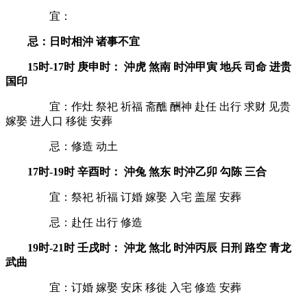
宜：
忌：日时相沖 诸事不宜
15时-17时 庚申时： 沖虎 煞南 时沖甲寅 地兵 司命 进贵
国印
宜：作灶 祭祀 祈福 斋醮 酬神 赴任 出行 求财 见贵
嫁娶 进人口 移徙 安葬
忌：修造 动土
17时-19时 辛酉时： 沖兔 煞东 时沖乙卯 勾陈 三合
宜：祭祀 祈福 订婚 嫁娶 入宅 盖屋 安葬
忌：赴任 出行 修造
19时-21时 壬戌时： 沖龙 煞北 时沖丙辰 日刑 路空 青龙
武曲
宜：订婚 嫁娶 安床 移徙 入宅 修造 安葬