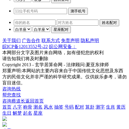
关于我们
广告合作
联系方式
免责声明
隐私声明
皖ICP备12013552号-22
皖公网安备：
本网部分文字及图片来自网络，如有侵犯您的权利
请告知我们将及时删除
Copyright 2013 - 玄学居算命网 - 法律顾问:夏亚东律师
郑重声明:本网站的主要内容来自于中国传统文化思想及东西
方的民俗文化并非严谨的科学研究成果。仅供娱乐参考，请勿
盲目迷信。
咨询热线
帮您查找
咨询蔡道长
返回首页
首页
八字
称骨
测名
风水
抽签
号码
配对
算卦
测字
生肖
黄历
生日
解梦
起名
星座