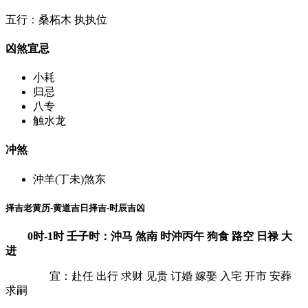
五行：桑柘木 执执位
凶煞宜忌
小耗
归忌
八专
触水龙
冲煞
沖羊(丁未)煞东
择吉老黄历-黄道吉日择吉-时辰吉凶
0时-1时 壬子时：沖马 煞南 时沖丙午 狗食 路空 日禄 大
进
宜：赴任 出行 求财 见贵 订婚 嫁娶 入宅 开市 安葬
求嗣