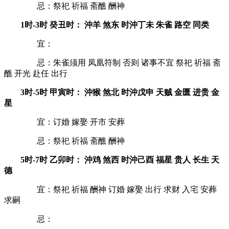
忌：祭祀 祈福 斋醮 酬神
1时-3时 癸丑时： 沖羊 煞东 时沖丁未 朱雀 路空 同类
宜：
忌：朱雀须用 凤凰符制 否则 诸事不宜 祭祀 祈福 斋
醮 开光 赴任 出行
3时-5时 甲寅时： 沖猴 煞北 时沖戊申 天贼 金匮 进贵 金
星
宜：订婚 嫁娶 开市 安葬
忌：祭祀 祈福 斋醮 酬神
5时-7时 乙卯时： 沖鸡 煞西 时沖己酉 福星 贵人 长生 天
德
宜：祭祀 祈福 酬神 订婚 嫁娶 出行 求财 入宅 安葬
求嗣
忌：