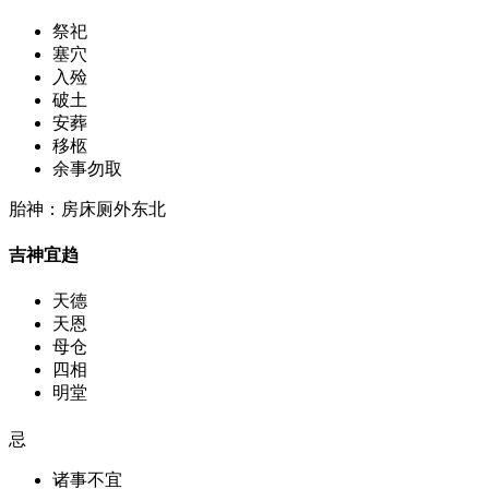
祭祀
塞穴
入殓
破土
安葬
移柩
余事勿取
胎神：房床厕外东北
吉神宜趋
天德
天恩
母仓
四相
明堂
忌
诸事不宜