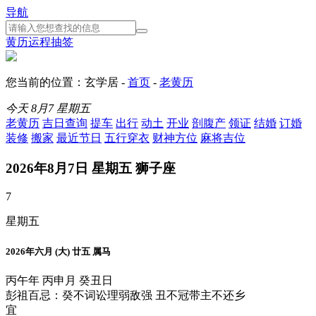
导航
黄历
运程
抽签
您当前的位置：玄学居 -
首页
-
老黄历
今天
8月7
星期五
老黄历
吉日查询
提车
出行
动土
开业
剖腹产
领证
结婚
订婚
装修
搬家
最近节日
五行穿衣
财神方位
麻将吉位
2026年8月7日 星期五 狮子座
7
星期五
2026年六月 (大) 廿五 属马
丙午年 丙申月 癸丑日
彭祖百忌：癸不词讼理弱敌强 丑不冠带主不还乡
宜