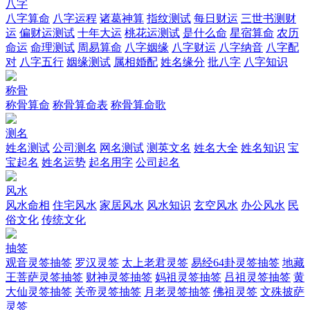
八字
八字算命
八字运程
诸葛神算
指纹测试
每日财运
三世书测财
运
偏财运测试
十年大运
桃花运测试
是什么命
星宿算命
农历
命运
命理测试
周易算命
八字姻缘
八字财运
八字纳音
八字配
对
八字五行
姻缘测试
属相婚配
姓名缘分
批八字
八字知识
称骨
称骨算命
称骨算命表
称骨算命歌
测名
姓名测试
公司测名
网名测试
测英文名
姓名大全
姓名知识
宝
宝起名
姓名运势
起名用字
公司起名
风水
风水命相
住宅风水
家居风水
风水知识
玄空风水
办公风水
民
俗文化
传统文化
抽签
观音灵签抽签
罗汉灵签
太上老君灵签
易经64卦灵签抽签
地藏
王菩萨灵签抽签
财神灵签抽签
妈祖灵签抽签
吕祖灵签抽签
黄
大仙灵签抽签
关帝灵签抽签
月老灵签抽签
佛祖灵签
文殊披萨
灵签