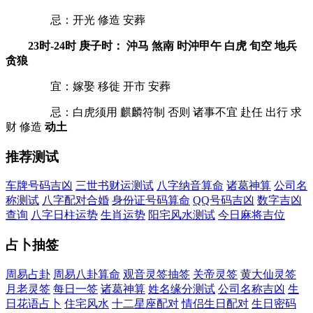
忌：开光 修造 安葬
23时-24时 庚子时： 沖马 煞南 时沖甲午 白虎 旬空 地兵
贪狼
宜：嫁娶 移徙 开市 安葬
忌：白虎须用 麒麟符制 否则 诸事不宜 赴任 出行 求
财 修造
动土
推荐测试
车牌号码吉凶
三世书财运测试
八字纳音算命
诸葛神算
公司名
称测试
八字配对合婚
身份证号码算命
QQ号码吉凶
数字吉凶
查询
八字日柱运势
生肖运势
阳宅风水测试
今日麻将吉位
占卜抽签
周易占卦
周易八卦算命
观音灵签抽签
关帝灵签
黄大仙灵签
月老灵签
每日一签
诸葛神算
姓名缘分测试
公司名称吉凶
生
日花语占卜
住宅风水
十二星座配对
情侣生日配对
生日密码