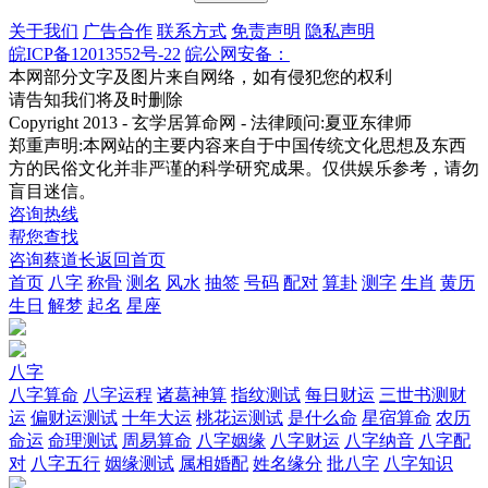
关于我们
广告合作
联系方式
免责声明
隐私声明
皖ICP备12013552号-22
皖公网安备：
本网部分文字及图片来自网络，如有侵犯您的权利
请告知我们将及时删除
Copyright 2013 - 玄学居算命网 - 法律顾问:夏亚东律师
郑重声明:本网站的主要内容来自于中国传统文化思想及东西
方的民俗文化并非严谨的科学研究成果。仅供娱乐参考，请勿
盲目迷信。
咨询热线
帮您查找
咨询蔡道长
返回首页
首页
八字
称骨
测名
风水
抽签
号码
配对
算卦
测字
生肖
黄历
生日
解梦
起名
星座
八字
八字算命
八字运程
诸葛神算
指纹测试
每日财运
三世书测财
运
偏财运测试
十年大运
桃花运测试
是什么命
星宿算命
农历
命运
命理测试
周易算命
八字姻缘
八字财运
八字纳音
八字配
对
八字五行
姻缘测试
属相婚配
姓名缘分
批八字
八字知识