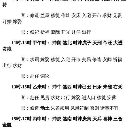
符
宜：修造 盖屋 移徙 作灶 安床 入宅 开市 求财 见贵
订婚 嫁娶
忌：祭祀 祈福 斋醮 开光 赴任 出行
11时-13时 甲午时： 沖鼠 煞北 时沖戊子 天刑 帝旺 大进
贪狼
宜：求嗣 嫁娶 移徙 入宅 开市 交易 修造 安葬 祈福
出行 求财
忌：赴任 词讼
13时-15时 乙未时： 沖牛 煞西 时沖己丑 日杀 朱雀 右弼
宜：赴任 见贵 求财 出行 嫁娶 进人口 移徙 安葬
忌：修造
动土
朱雀须用 凤凰符制 否则 诸事不宜
15时-17时 丙申时： 沖虎 煞南 时沖庚寅 天兵 喜神 三合
金匮