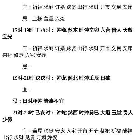
宜：祈福 求嗣 订婚 嫁娶 出行 求财 开市 交易 安床
忌：上樑 盖屋 入殓
17时-19时 丁酉时： 沖兔 煞东 时沖辛卯 六合 贵人 天赦
宝光
宜：祈福 求嗣 订婚 嫁娶 出行 求财 开市 交易 安床
祭祀 修造 入宅 安葬
忌：
19时-21时 戊戌时： 沖龙 煞北 时沖壬辰 日破
宜：
忌：日时相沖 诸事不宜
21时-23时 己亥时： 沖蛇 煞西 时沖癸巳 大退 玉堂 贵人
少微
宜：盖屋 移徙 安床 入宅 开市 开仓 祭祀 祈福 酬神
出行 求财 见贵 订婚 嫁娶