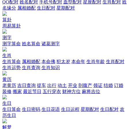
QQ配对
姓名配对
手机号配对
血型配对
星座配对
生肖配对
姓
名缘分
属相婚配
生日配对
星期配对
算卦
周易算卦
测字
测字算命
姓名算命
诸葛测字
生肖
生肖算命
属相婚配
本命佛
犯太岁
本命年
生肖年龄
生肖配对
生肖运势
生肖查询
生肖知识
黄历
老黄历
吉日查询
提车
出行
动土
开业
剖腹产
领证
结婚
订婚
装修
搬家
最近节日
五行穿衣
财神方位
麻将吉位
生日
生日算命
生日密码
生日花语
生日运程
星期配对
生日配对
农
历生日
解梦