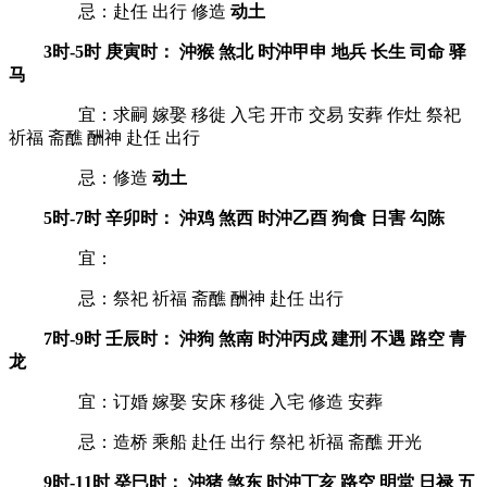
忌：赴任 出行 修造
动土
3时-5时 庚寅时： 沖猴 煞北 时沖甲申 地兵 长生 司命 驿
马
宜：求嗣 嫁娶 移徙 入宅 开市 交易 安葬 作灶 祭祀
祈福 斋醮 酬神 赴任 出行
忌：修造
动土
5时-7时 辛卯时： 沖鸡 煞西 时沖乙酉 狗食 日害 勾陈
宜：
忌：祭祀 祈福 斋醮 酬神 赴任 出行
7时-9时 壬辰时： 沖狗 煞南 时沖丙戍 建刑 不遇 路空 青
龙
宜：订婚 嫁娶 安床 移徙 入宅 修造 安葬
忌：造桥 乘船 赴任 出行 祭祀 祈福 斋醮 开光
9时-11时 癸巳时： 沖猪 煞东 时沖丁亥 路空 明堂 日禄 五