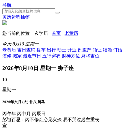
导航
黄历
运程
抽签
您当前的位置：玄学居 -
首页
-
老黄历
今天
8月10
星期一
老黄历
吉日查询
提车
出行
动土
开业
剖腹产
领证
结婚
订婚
装修
搬家
最近节日
五行穿衣
财神方位
麻将吉位
2026年8月10日 星期一 狮子座
10
星期一
2026年六月 (大) 廿八 属马
丙午年 丙申月 丙辰日
彭祖百忌：丙不修灶必见灾殃 辰不哭泣必主重丧
宜