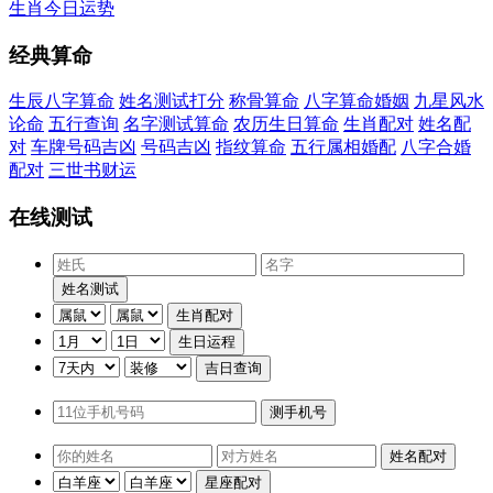
生肖今日运势
经典算命
生辰八字算命
姓名测试打分
称骨算命
八字算命婚姻
九星风水
论命
五行查询
名字测试算命
农历生日算命
生肖配对
姓名配
对
车牌号码吉凶
号码吉凶
指纹算命
五行属相婚配
八字合婚
配对
三世书财运
在线测试