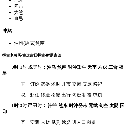
地火
四击
大煞
血忌
冲煞
沖狗(庚戍)煞南
择吉老黄历-黄道吉日择吉-时辰吉凶
0时-1时 戊子时：沖马 煞南 时沖壬午 天牢 六戊 三合 福
星
宜：订婚 嫁娶 求财 开市 交易 安床 祭祀
忌：赴任 修造 移徙 出行 词讼 祈福 求嗣
1时-3时 己丑时： 沖羊 煞东 时沖癸未 元武 旬空 太阴 国
印
宜：安葬 求财 见贵 嫁娶 进人口 移徙