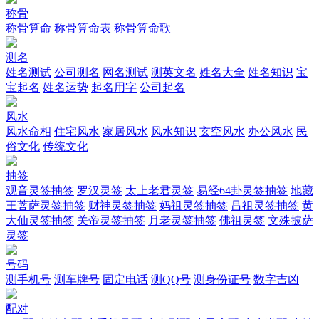
称骨
称骨算命
称骨算命表
称骨算命歌
测名
姓名测试
公司测名
网名测试
测英文名
姓名大全
姓名知识
宝
宝起名
姓名运势
起名用字
公司起名
风水
风水命相
住宅风水
家居风水
风水知识
玄空风水
办公风水
民
俗文化
传统文化
抽签
观音灵签抽签
罗汉灵签
太上老君灵签
易经64卦灵签抽签
地藏
王菩萨灵签抽签
财神灵签抽签
妈祖灵签抽签
吕祖灵签抽签
黄
大仙灵签抽签
关帝灵签抽签
月老灵签抽签
佛祖灵签
文殊披萨
灵签
号码
测手机号
测车牌号
固定电话
测QQ号
测身份证号
数字吉凶
配对