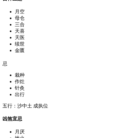
月空
母仓
三合
天喜
天医
续世
金匮
忌
栽种
作灶
针灸
出行
五行：沙中土 成执位
凶煞宜忌
月厌