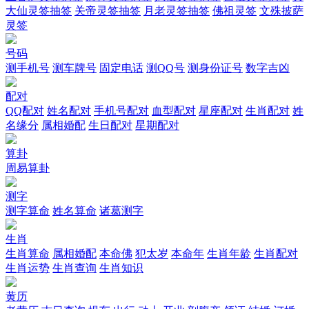
大仙灵签抽签
关帝灵签抽签
月老灵签抽签
佛祖灵签
文殊披萨
灵签
号码
测手机号
测车牌号
固定电话
测QQ号
测身份证号
数字吉凶
配对
QQ配对
姓名配对
手机号配对
血型配对
星座配对
生肖配对
姓
名缘分
属相婚配
生日配对
星期配对
算卦
周易算卦
测字
测字算命
姓名算命
诸葛测字
生肖
生肖算命
属相婚配
本命佛
犯太岁
本命年
生肖年龄
生肖配对
生肖运势
生肖查询
生肖知识
黄历