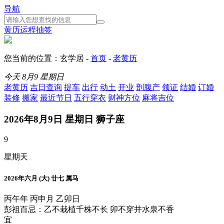
导航
黄历
运程
抽签
您当前的位置：玄学居 -
首页
-
老黄历
今天
8月9
星期日
老黄历
吉日查询
提车
出行
动土
开业
剖腹产
领证
结婚
订婚
装修
搬家
最近节日
五行穿衣
财神方位
麻将吉位
2026年8月9日 星期日 狮子座
9
星期天
2026年六月 (大) 廿七 属马
丙午年 丙申月 乙卯日
彭祖百忌：乙不栽植千株不长 卯不穿井水泉不香
宜