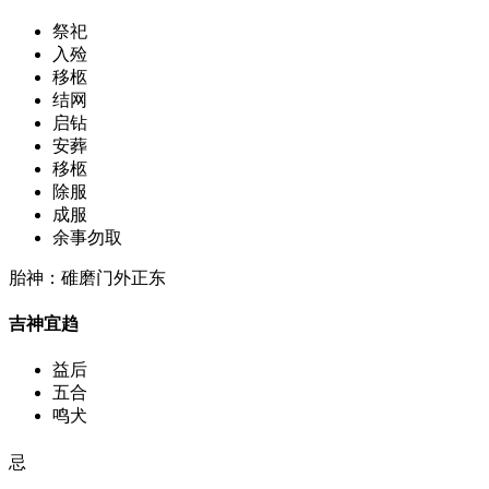
祭祀
入殓
移柩
结网
启钻
安葬
移柩
除服
成服
余事勿取
胎神：碓磨门外正东
吉神宜趋
益后
五合
鸣犬
忌