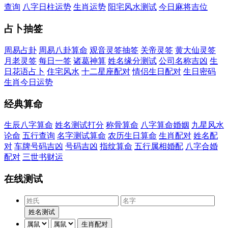
查询
八字日柱运势
生肖运势
阳宅风水测试
今日麻将吉位
占卜抽签
周易占卦
周易八卦算命
观音灵签抽签
关帝灵签
黄大仙灵签
月老灵签
每日一签
诸葛神算
姓名缘分测试
公司名称吉凶
生
日花语占卜
住宅风水
十二星座配对
情侣生日配对
生日密码
生肖今日运势
经典算命
生辰八字算命
姓名测试打分
称骨算命
八字算命婚姻
九星风水
论命
五行查询
名字测试算命
农历生日算命
生肖配对
姓名配
对
车牌号码吉凶
号码吉凶
指纹算命
五行属相婚配
八字合婚
配对
三世书财运
在线测试