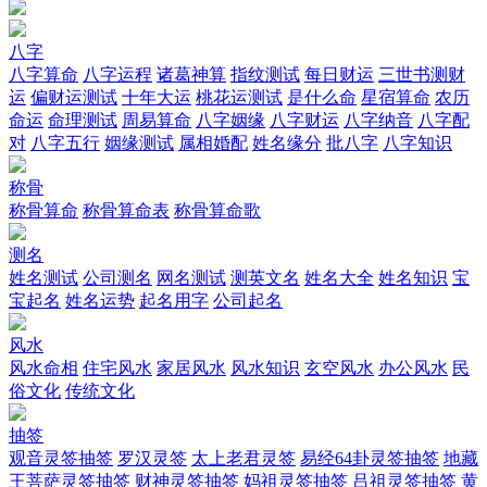
八字
八字算命
八字运程
诸葛神算
指纹测试
每日财运
三世书测财
运
偏财运测试
十年大运
桃花运测试
是什么命
星宿算命
农历
命运
命理测试
周易算命
八字姻缘
八字财运
八字纳音
八字配
对
八字五行
姻缘测试
属相婚配
姓名缘分
批八字
八字知识
称骨
称骨算命
称骨算命表
称骨算命歌
测名
姓名测试
公司测名
网名测试
测英文名
姓名大全
姓名知识
宝
宝起名
姓名运势
起名用字
公司起名
风水
风水命相
住宅风水
家居风水
风水知识
玄空风水
办公风水
民
俗文化
传统文化
抽签
观音灵签抽签
罗汉灵签
太上老君灵签
易经64卦灵签抽签
地藏
王菩萨灵签抽签
财神灵签抽签
妈祖灵签抽签
吕祖灵签抽签
黄