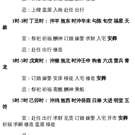
忌：上樑 盖屋 入殓 赴任 出行
1时-3时 丁丑时： 沖羊 煞东 时沖辛未 勾陈 旬空 福星 天
赦
宜：祭祀 祈福 酬神 订婚 嫁娶 求财 入宅
安葬
忌：赴任 出行 修造
3时-5时 戊寅时： 沖猴 煞北 时沖壬申 狗食 六戊 雷兵 青
龙
宜：订婚 嫁娶 安床 移徙 入宅 修造
安葬
忌：祭祀 祈福 斋醮 酬神 乘船
5时-7时 己卯时： 沖鸡 煞西 时沖癸酉 日禄 大进 明堂 五
符
宜：赴任 出行 求财 见贵 订婚 嫁娶 入宅 开市
安葬
祈福 求嗣 修造 盖屋 移徙