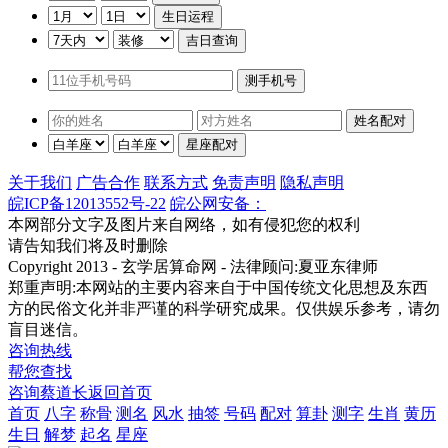
关于我们
广告合作
联系方式
免责声明
隐私声明
皖ICP备12013552号-22
皖公网安备：
本网部分文字及图片来自网络，如有侵犯您的权利
请告知我们将及时删除
Copyright 2013 - 玄学居算命网 - 法律顾问:夏亚东律师
郑重声明:本网站的主要内容来自于中国传统文化思想及东西
方的民俗文化并非严谨的科学研究成果。仅供娱乐参考，请勿
盲目迷信。
咨询热线
帮您查找
咨询蔡道长
返回首页
首页
八字
称骨
测名
风水
抽签
号码
配对
算卦
测字
生肖
黄历
生日
解梦
起名
星座