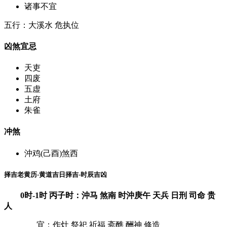
诸事不宜
五行：大溪水 危执位
凶煞宜忌
天吏
四废
五虚
土府
朱雀
冲煞
沖鸡(己酉)煞西
择吉老黄历-黄道吉日择吉-时辰吉凶
0时-1时 丙子时：沖马 煞南 时沖庚午 天兵 日刑 司命 贵
人
宜：作灶 祭祀 祈福 斋醮 酬神 修造