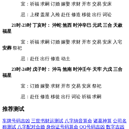
宜：祈福 求嗣 订婚 嫁娶 求财 开市 交易 安床
忌：上樑 盖屋 入殓 赴任 修造 移徙 出行 词讼
21时-23时 丁亥时： 沖蛇 煞西 时沖辛巳 元武 三合 天赦
福星
宜：祈福 求嗣 订婚 嫁娶 求财 开市 交易 安床 入宅
安葬
祭祀
忌：赴任 出行 修造 动土
23时-24时 戊子时： 沖马 煞南 时沖壬午 天牢 六戊 三合
福星
宜：订婚 嫁娶 求财 开市 交易 安床 祭祀
忌：赴任 修造 移徙 出行 词讼 祈福 求嗣
推荐测试
车牌号码吉凶
三世书财运测试
八字纳音算命
诸葛神算
公司名
称测试
八字配对合婚
身份证号码算命
QQ号码吉凶
数字吉凶