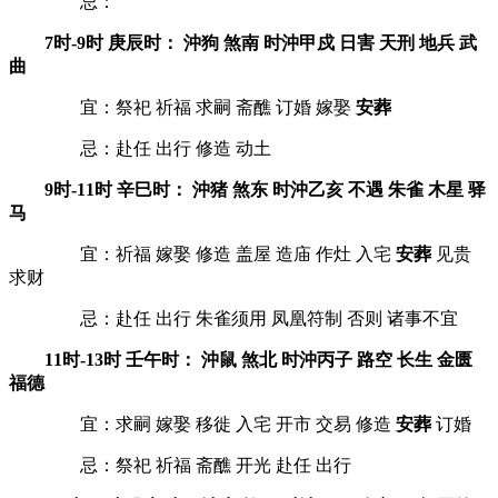
忌：
7时-9时 庚辰时： 沖狗 煞南 时沖甲戍 日害 天刑 地兵 武
曲
宜：祭祀 祈福 求嗣 斋醮 订婚 嫁娶
安葬
忌：赴任 出行 修造 动土
9时-11时 辛巳时： 沖猪 煞东 时沖乙亥 不遇 朱雀 木星 驿
马
宜：祈福 嫁娶 修造 盖屋 造庙 作灶 入宅
安葬
见贵
求财
忌：赴任 出行 朱雀须用 凤凰符制 否则 诸事不宜
11时-13时 壬午时： 沖鼠 煞北 时沖丙子 路空 长生 金匮
福德
宜：求嗣 嫁娶 移徙 入宅 开市 交易 修造
安葬
订婚
忌：祭祀 祈福 斋醮 开光 赴任 出行