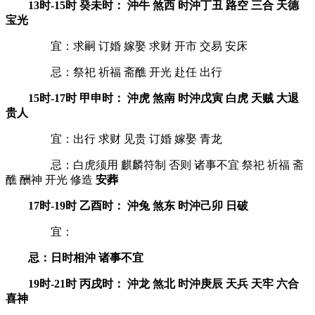
13时-15时 癸未时： 沖牛 煞西 时沖丁丑 路空 三合 天德
宝光
宜：求嗣 订婚 嫁娶 求财 开市 交易 安床
忌：祭祀 祈福 斋醮 开光 赴任 出行
15时-17时 甲申时： 沖虎 煞南 时沖戊寅 白虎 天贼 大退
贵人
宜：出行 求财 见贵 订婚 嫁娶 青龙
忌：白虎须用 麒麟符制 否则 诸事不宜 祭祀 祈福 斋
醮 酬神 开光 修造
安葬
17时-19时 乙酉时： 沖兔 煞东 时沖己卯 日破
宜：
忌：日时相沖 诸事不宜
19时-21时 丙戌时： 沖龙 煞北 时沖庚辰 天兵 天牢 六合
喜神