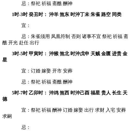
忌：祭祀 祈福 斋醮 酬神
1时-3时 癸丑时： 沖羊 煞东 时沖丁未 朱雀 路空 同类
宜：
忌：朱雀须用 凤凰符制 否则 诸事不宜 祭祀 祈福 斋
醮 开光 赴任 出行
3时-5时 甲寅时： 沖猴 煞北 时沖戊申 天贼 金匮 进贵 金
星
宜：订婚 嫁娶 开市 安葬
忌：祭祀 祈福 斋醮 酬神
5时-7时 乙卯时： 沖鸡 煞西 时沖己酉 福星 贵人 长生 天
德
宜：祭祀 祈福 酬神 订婚 嫁娶 出行 求财 入宅 安葬
求嗣
忌：