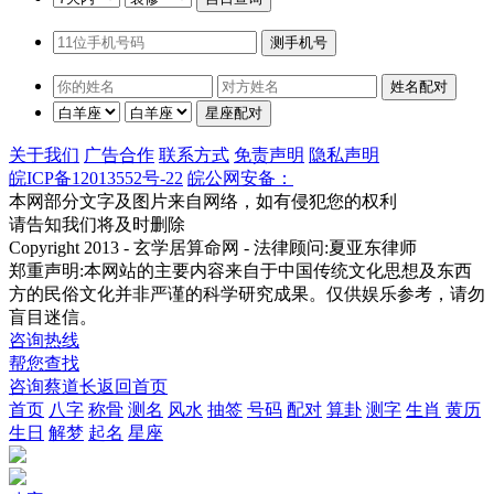
关于我们
广告合作
联系方式
免责声明
隐私声明
皖ICP备12013552号-22
皖公网安备：
本网部分文字及图片来自网络，如有侵犯您的权利
请告知我们将及时删除
Copyright 2013 - 玄学居算命网 - 法律顾问:夏亚东律师
郑重声明:本网站的主要内容来自于中国传统文化思想及东西
方的民俗文化并非严谨的科学研究成果。仅供娱乐参考，请勿
盲目迷信。
咨询热线
帮您查找
咨询蔡道长
返回首页
首页
八字
称骨
测名
风水
抽签
号码
配对
算卦
测字
生肖
黄历
生日
解梦
起名
星座