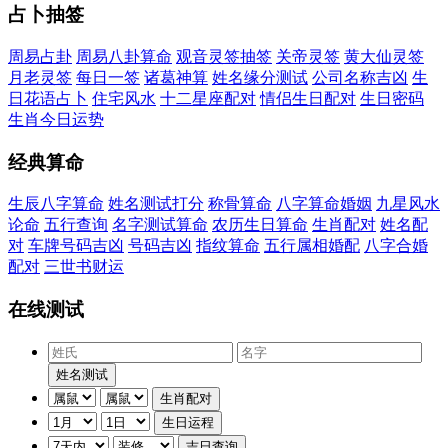
占卜抽签
周易占卦
周易八卦算命
观音灵签抽签
关帝灵签
黄大仙灵签
月老灵签
每日一签
诸葛神算
姓名缘分测试
公司名称吉凶
生
日花语占卜
住宅风水
十二星座配对
情侣生日配对
生日密码
生肖今日运势
经典算命
生辰八字算命
姓名测试打分
称骨算命
八字算命婚姻
九星风水
论命
五行查询
名字测试算命
农历生日算命
生肖配对
姓名配
对
车牌号码吉凶
号码吉凶
指纹算命
五行属相婚配
八字合婚
配对
三世书财运
在线测试