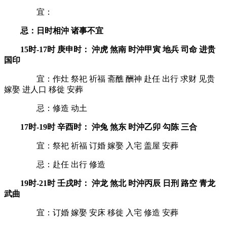
宜：
忌：日时相沖 诸事不宜
15时-17时 庚申时： 沖虎 煞南 时沖甲寅 地兵 司命 进贵
国印
宜：作灶 祭祀 祈福 斋醮 酬神 赴任 出行 求财 见贵
嫁娶 进人口 移徙 安葬
忌：修造 动土
17时-19时 辛酉时： 沖兔 煞东 时沖乙卯 勾陈 三合
宜：祭祀 祈福 订婚 嫁娶 入宅 盖屋 安葬
忌：赴任 出行 修造
19时-21时 壬戌时： 沖龙 煞北 时沖丙辰 日刑 路空 青龙
武曲
宜：订婚 嫁娶 安床 移徙 入宅 修造 安葬