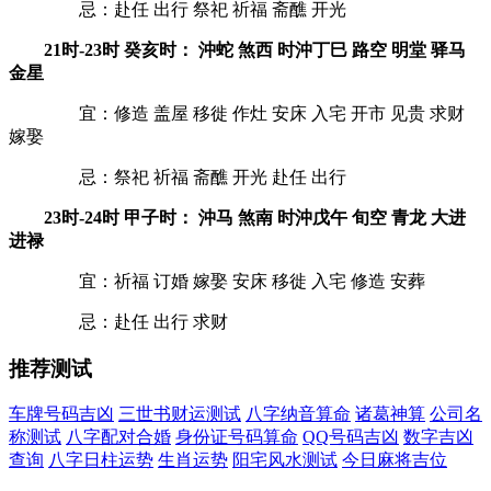
忌：赴任 出行 祭祀 祈福 斋醮 开光
21时-23时 癸亥时： 沖蛇 煞西 时沖丁巳 路空 明堂 驿马
金星
宜：修造 盖屋 移徙 作灶 安床 入宅 开市 见贵 求财
嫁娶
忌：祭祀 祈福 斋醮 开光 赴任 出行
23时-24时 甲子时： 沖马 煞南 时沖戊午 旬空 青龙 大进
进禄
宜：祈福 订婚 嫁娶 安床 移徙 入宅 修造 安葬
忌：赴任 出行 求财
推荐测试
车牌号码吉凶
三世书财运测试
八字纳音算命
诸葛神算
公司名
称测试
八字配对合婚
身份证号码算命
QQ号码吉凶
数字吉凶
查询
八字日柱运势
生肖运势
阳宅风水测试
今日麻将吉位