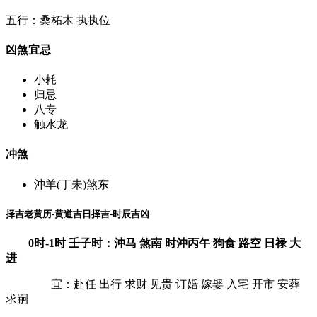
五行：桑柘木 执执位
凶煞宜忌
小耗
归忌
八专
触水龙
冲煞
沖羊(丁未)煞东
择吉老黄历-黄道吉日择吉-时辰吉凶
0时-1时 壬子时：沖马 煞南 时沖丙午 狗食 路空 日禄 大
进
宜：赴任 出行 求财 见贵 订婚 嫁娶 入宅 开市 安葬
求嗣