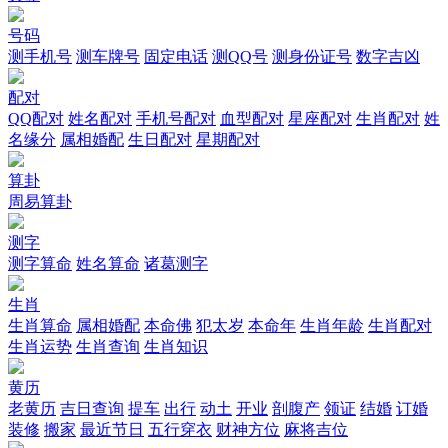
号码
测手机号
测车牌号
固定电话
测QQ号
测身份证号
数字吉凶
配对
QQ配对
姓名配对
手机号配对
血型配对
星座配对
生肖配对
姓
名缘分
属相婚配
生日配对
星期配对
算卦
周易算卦
测字
测字算命
姓名算命
诸葛测字
生肖
生肖算命
属相婚配
本命佛
犯太岁
本命年
生肖年龄
生肖配对
生肖运势
生肖查询
生肖知识
黄历
老黄历
吉日查询
提车
出行
动土
开业
剖腹产
领证
结婚
订婚
装修
搬家
最近节日
五行穿衣
财神方位
麻将吉位