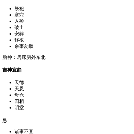
祭祀
塞穴
入殓
破土
安葬
移柩
余事勿取
胎神：房床厕外东北
吉神宜趋
天德
天恩
母仓
四相
明堂
忌
诸事不宜