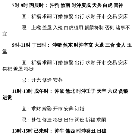
7时-9时 丙辰时： 沖狗 煞南 时沖庚戍 天兵 白虎 喜神
宜：祈福 求嗣 订婚 嫁娶 出行 求财 开市 交易 安床
忌：上樑 盖屋 入殓 白虎须用 麒麟符制 否则 诸事不
宜
9时-11时 丁巳时： 沖猪 煞东 时沖辛亥 大退 三合 贵人 玉
堂
宜：祈福 求嗣 订婚 嫁娶 出行 求财 开市 交易 安床
祭祀 盖屋 移徙
忌：开光 修造 安葬
11时-13时 戊午时： 沖鼠 煞北 时沖壬子 天牢 六戊 贪狼
进贵
宜：求财 嫁娶 开市 安葬 订婚
忌：赴任 修造 移徙 出行 词讼 祈福 求嗣
13时-15时 己未时： 沖牛 煞西 时沖癸丑 日破