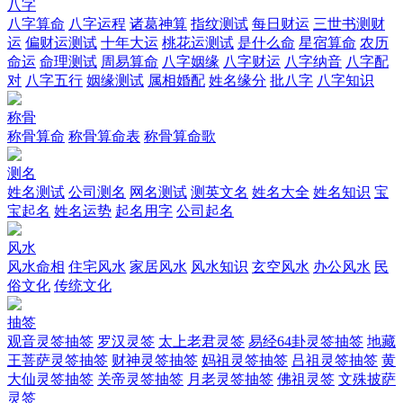
八字
八字算命
八字运程
诸葛神算
指纹测试
每日财运
三世书测财
运
偏财运测试
十年大运
桃花运测试
是什么命
星宿算命
农历
命运
命理测试
周易算命
八字姻缘
八字财运
八字纳音
八字配
对
八字五行
姻缘测试
属相婚配
姓名缘分
批八字
八字知识
称骨
称骨算命
称骨算命表
称骨算命歌
测名
姓名测试
公司测名
网名测试
测英文名
姓名大全
姓名知识
宝
宝起名
姓名运势
起名用字
公司起名
风水
风水命相
住宅风水
家居风水
风水知识
玄空风水
办公风水
民
俗文化
传统文化
抽签
观音灵签抽签
罗汉灵签
太上老君灵签
易经64卦灵签抽签
地藏
王菩萨灵签抽签
财神灵签抽签
妈祖灵签抽签
吕祖灵签抽签
黄
大仙灵签抽签
关帝灵签抽签
月老灵签抽签
佛祖灵签
文殊披萨
灵签