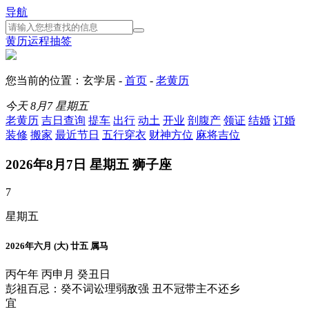
导航
黄历
运程
抽签
您当前的位置：玄学居 -
首页
-
老黄历
今天
8月7
星期五
老黄历
吉日查询
提车
出行
动土
开业
剖腹产
领证
结婚
订婚
装修
搬家
最近节日
五行穿衣
财神方位
麻将吉位
2026年8月7日 星期五 狮子座
7
星期五
2026年六月 (大) 廿五 属马
丙午年 丙申月 癸丑日
彭祖百忌：癸不词讼理弱敌强 丑不冠带主不还乡
宜