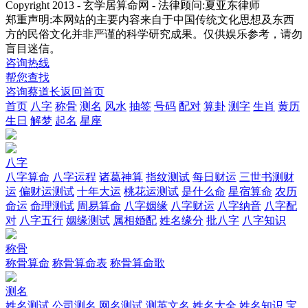
Copyright 2013 - 玄学居算命网 - 法律顾问:夏亚东律师
郑重声明:本网站的主要内容来自于中国传统文化思想及东西
方的民俗文化并非严谨的科学研究成果。仅供娱乐参考，请勿
盲目迷信。
咨询热线
帮您查找
咨询蔡道长
返回首页
首页
八字
称骨
测名
风水
抽签
号码
配对
算卦
测字
生肖
黄历
生日
解梦
起名
星座
八字
八字算命
八字运程
诸葛神算
指纹测试
每日财运
三世书测财
运
偏财运测试
十年大运
桃花运测试
是什么命
星宿算命
农历
命运
命理测试
周易算命
八字姻缘
八字财运
八字纳音
八字配
对
八字五行
姻缘测试
属相婚配
姓名缘分
批八字
八字知识
称骨
称骨算命
称骨算命表
称骨算命歌
测名
姓名测试
公司测名
网名测试
测英文名
姓名大全
姓名知识
宝