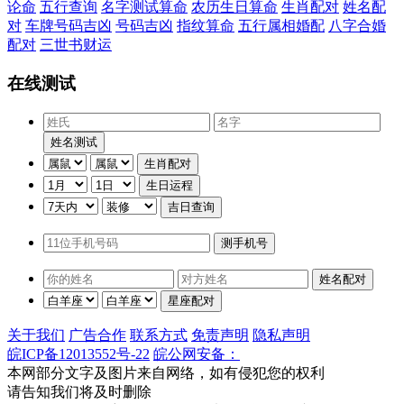
论命
五行查询
名字测试算命
农历生日算命
生肖配对
姓名配
对
车牌号码吉凶
号码吉凶
指纹算命
五行属相婚配
八字合婚
配对
三世书财运
在线测试
关于我们
广告合作
联系方式
免责声明
隐私声明
皖ICP备12013552号-22
皖公网安备：
本网部分文字及图片来自网络，如有侵犯您的权利
请告知我们将及时删除