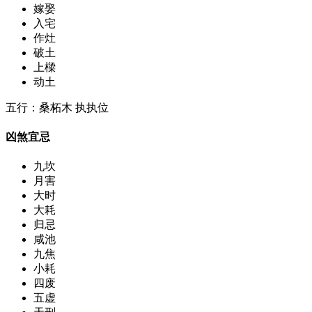
嫁娶
入宅
作灶
破土
上樑
动土
五行：桑柘木 执执位
凶煞宜忌
九坎
月害
大时
大耗
归忌
咸池
九焦
小耗
四废
五虚