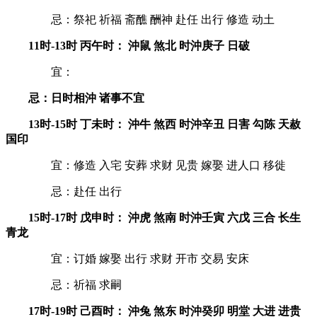
忌：祭祀 祈福 斋醮 酬神 赴任 出行 修造 动土
11时-13时 丙午时： 沖鼠 煞北 时沖庚子 日破
宜：
忌：日时相沖 诸事不宜
13时-15时 丁未时： 沖牛 煞西 时沖辛丑 日害 勾陈 天赦
国印
宜：修造 入宅 安葬 求财 见贵 嫁娶 进人口 移徙
忌：赴任 出行
15时-17时 戊申时： 沖虎 煞南 时沖壬寅 六戊 三合 长生
青龙
宜：订婚 嫁娶 出行 求财 开市 交易 安床
忌：祈福 求嗣
17时-19时 己酉时： 沖兔 煞东 时沖癸卯 明堂 大进 进贵