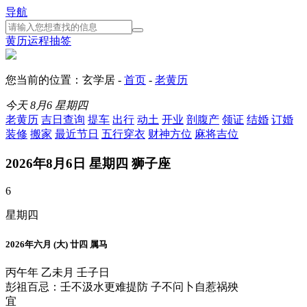
导航
黄历
运程
抽签
您当前的位置：玄学居 -
首页
-
老黄历
今天
8月6
星期四
老黄历
吉日查询
提车
出行
动土
开业
剖腹产
领证
结婚
订婚
装修
搬家
最近节日
五行穿衣
财神方位
麻将吉位
2026年8月6日 星期四 狮子座
6
星期四
2026年六月 (大) 廿四 属马
丙午年 乙未月 壬子日
彭祖百忌：壬不汲水更难提防 子不问卜自惹祸殃
宜