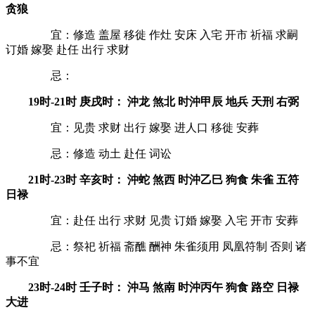
贪狼
宜：修造 盖屋 移徙 作灶 安床 入宅 开市 祈福 求嗣
订婚 嫁娶 赴任 出行 求财
忌：
19时-21时 庚戌时： 沖龙 煞北 时沖甲辰 地兵 天刑 右弼
宜：见贵 求财 出行 嫁娶 进人口 移徙 安葬
忌：修造 动土 赴任 词讼
21时-23时 辛亥时： 沖蛇 煞西 时沖乙巳 狗食 朱雀 五符
日禄
宜：赴任 出行 求财 见贵 订婚 嫁娶 入宅 开市 安葬
忌：祭祀 祈福 斋醮 酬神 朱雀须用 凤凰符制 否则 诸
事不宜
23时-24时 壬子时： 沖马 煞南 时沖丙午 狗食 路空 日禄
大进