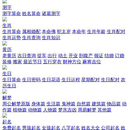
测字
测字算命
姓名算命
诸葛测字
生肖
生肖算命
属相婚配
本命佛
犯太岁
本命年
生肖年龄
生肖配对
生肖运势
生肖查询
生肖知识
黄历
老黄历
吉日查询
提车
出行
动土
开业
剖腹产
领证
结婚
订婚
装修
搬家
最近节日
五行穿衣
财神方位
麻将吉位
生日
生日算命
生日密码
生日花语
生日运程
星期配对
生日配对
农
历生日
解梦
周公解梦原版
身体篇
生活篇
鬼神篇
自然篇
建筑篇
物品篇
动
作篇
植物篇
动物篇
人物篇
梦兆吉凶
周易解梦
其他篇
起名
免费起名
男孩起名
女孩起名
八字起名
姓名大全
公司起名
姓