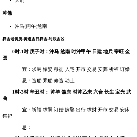
天刑
冲煞
沖马(丙午)煞南
择吉老黄历-黄道吉日择吉-时辰吉凶
0时-1时 庚子时：沖马 煞南 时沖甲午 日建 地兵 帝旺 金
匮
宜：求嗣 嫁娶 移徙 入宅 开市 交易 安葬 祈福 订婚
忌：造船 乘船 修造 动土
1时-3时 辛丑时： 沖羊 煞东 时沖乙未 六合 长生 宝光 武
曲
宜：祈福 求嗣 订婚 嫁娶 出行 求财 开市 交易 安床
祭祀
忌：