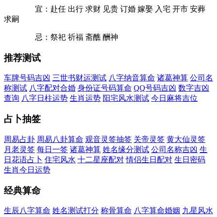
宜：赴任 出行 求财 见贵 订婚 嫁娶 入宅 开市 安葬
求嗣
忌：祭祀 祈福 斋醮 酬神
推荐测试
车牌号码吉凶
三世书财运测试
八字纳音算命
诸葛神算
公司名
称测试
八字配对合婚
身份证号码算命
QQ号码吉凶
数字吉凶
查询
八字日柱运势
生肖运势
阳宅风水测试
今日麻将吉位
占卜抽签
周易占卦
周易八卦算命
观音灵签抽签
关帝灵签
黄大仙灵签
月老灵签
每日一签
诸葛神算
姓名缘分测试
公司名称吉凶
生
日花语占卜
住宅风水
十二星座配对
情侣生日配对
生日密码
生肖今日运势
经典算命
生辰八字算命
姓名测试打分
称骨算命
八字算命婚姻
九星风水