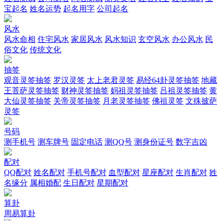
宝起名
姓名运势
起名用字
公司起名
风水
风水命相
住宅风水
家居风水
风水知识
玄空风水
办公风水
民
俗文化
传统文化
抽签
观音灵签抽签
罗汉灵签
太上老君灵签
易经64卦灵签抽签
地藏
王菩萨灵签抽签
财神灵签抽签
妈祖灵签抽签
吕祖灵签抽签
黄
大仙灵签抽签
关帝灵签抽签
月老灵签抽签
佛祖灵签
文殊披萨
灵签
号码
测手机号
测车牌号
固定电话
测QQ号
测身份证号
数字吉凶
配对
QQ配对
姓名配对
手机号配对
血型配对
星座配对
生肖配对
姓
名缘分
属相婚配
生日配对
星期配对
算卦
周易算卦