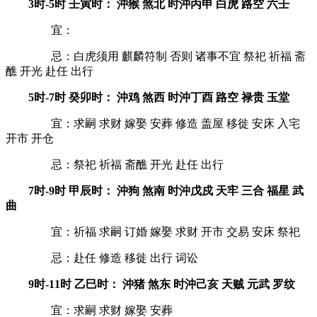
3时-5时 壬寅时： 沖猴 煞北 时沖丙申 白虎 路空 六壬
宜：
忌：白虎须用 麒麟符制 否则 诸事不宜 祭祀 祈福 斋
醮 开光 赴任 出行
5时-7时 癸卯时： 沖鸡 煞西 时沖丁酉 路空 禄贵 玉堂
宜：求嗣 求财 嫁娶 安葬 修造 盖屋 移徙 安床 入宅
开市 开仓
忌：祭祀 祈福 斋醮 开光 赴任 出行
7时-9时 甲辰时： 沖狗 煞南 时沖戊戍 天牢 三合 福星 武
曲
宜：祈福 求嗣 订婚 嫁娶 求财 开市 交易 安床 祭祀
忌：赴任 修造 移徙 出行 词讼
9时-11时 乙巳时： 沖猪 煞东 时沖己亥 天贼 元武 罗纹
宜：求嗣 求财 嫁娶 安葬