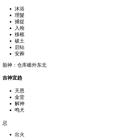
沐浴
理髮
捕捉
入殓
移柩
破土
启钻
安葬
胎神：仓库碓外东北
吉神宜趋
天恩
金堂
解神
鸣犬
忌
出火