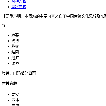
财神方位
麻将吉位
【郑重声明：本网站的主要内容来自于中国传统文化思想及东
宜
嫁娶
祭祀
裁衣
结网
冠笄
沐浴
胎神：门鸡栖外西南
吉神宜趋
要安
不将
天德