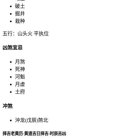
破土
掘井
栽种
五行：山头火 平执位
凶煞宜忌
月煞
死神
河魁
月虚
土府
冲煞
沖龙(戊辰)煞北
择吉老黄历-黄道吉日择吉-时辰吉凶