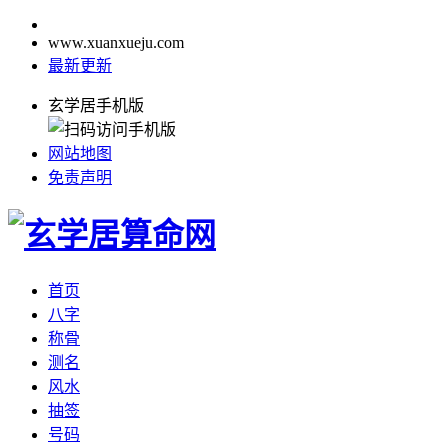
www.xuanxueju.com
最新更新
玄学居手机版
网站地图
免责声明
首页
八字
称骨
测名
风水
抽签
号码