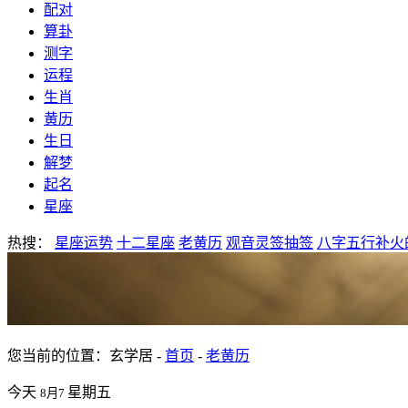
配对
算卦
测字
运程
生肖
黄历
生日
解梦
起名
星座
热搜：
星座运势
十二星座
老黄历
观音灵签抽签
八字五行补火
您当前的位置：玄学居 -
首页
-
老黄历
今天
星期五
8月7