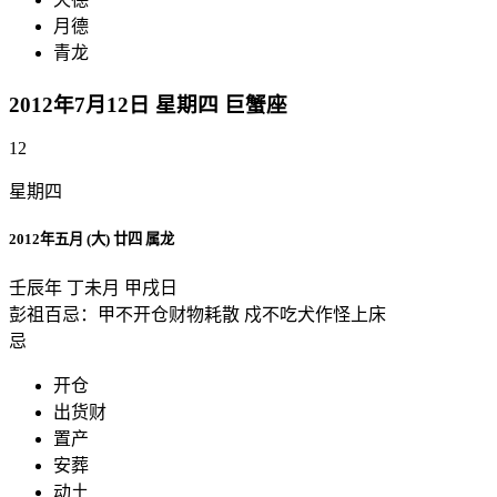
月德
青龙
2012年7月12日 星期四 巨蟹座
12
星期四
2012年五月 (大) 廿四 属龙
壬辰年 丁未月 甲戌日
彭祖百忌：甲不开仓财物耗散 戍不吃犬作怪上床
忌
开仓
出货财
置产
安葬
动土