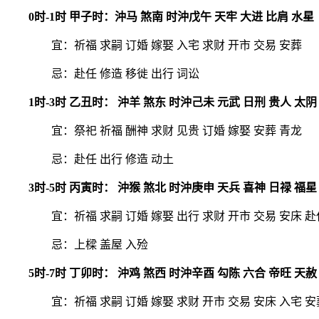
0时-1时 甲子时：沖马 煞南 时沖戊午 天牢 大进 比肩 水星
宜：祈福 求嗣 订婚 嫁娶 入宅 求财 开市 交易 安葬
忌：赴任 修造 移徙 出行 词讼
1时-3时 乙丑时： 沖羊 煞东 时沖己未 元武 日刑 贵人 太阴
宜：祭祀 祈福 酬神 求财 见贵 订婚 嫁娶 安葬 青龙
忌：赴任 出行 修造 动土
3时-5时 丙寅时： 沖猴 煞北 时沖庚申 天兵 喜神 日禄 福星
宜：祈福 求嗣 订婚 嫁娶 出行 求财 开市 交易 安床 赴
忌：上樑 盖屋 入殓
5时-7时 丁卯时： 沖鸡 煞西 时沖辛酉 勾陈 六合 帝旺 天赦
宜：祈福 求嗣 订婚 嫁娶 求财 开市 交易 安床 入宅 安