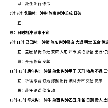
忌：赴任 出行 修造
7时-9时 戊辰时： 沖狗 煞南 时沖壬戍 日破
宜：
忌：日时相沖 诸事不宜
9时-11时 己巳时： 沖猪 煞东 时沖癸亥 大退 明堂 五合 传
宜：盖屋 移徙 作灶 安床 入宅 开市 祭祀 祈福 出行 订
忌：开光 修造 安葬
11时-13时 庚午时： 沖鼠 煞北 时沖甲子 天刑 地兵 不遇 
宜：祈福 求嗣 订婚 嫁娶 出行 求财 开市 交易 安床
忌：赴任 词讼 修造 动土
13时-15时 辛未时： 沖牛 煞西 时沖乙丑 朱雀 日刑 贵人 