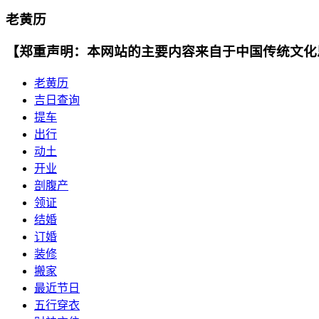
老黄历
【郑重声明：本网站的主要内容来自于中国传统文化
老黄历
吉日查询
提车
出行
动土
开业
剖腹产
领证
结婚
订婚
装修
搬家
最近节日
五行穿衣