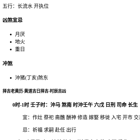
五行：长流水 开执位
凶煞宜忌
月厌
地火
重日
冲煞
沖猪(丁亥)煞东
择吉老黄历-黄道吉日择吉-时辰吉凶
0时-1时 壬子时：沖马 煞南 时沖壬午 六戊 日刑 司命 长生
宜：作灶 祭祀 斋醮 酬神 修造 嫁娶 移徙 入宅 开市 交
忌：祈福 求嗣 赴任 出行