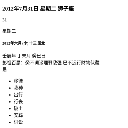
2012年7月31日 星期二 狮子座
31
星期二
2012年六月 (小) 十三 属龙
壬辰年 丁未月 癸巳日
彭祖百忌：癸不词讼理弱敌强 巳不远行财物伏藏
忌
移徙
栽种
出行
行丧
破土
安葬
词讼