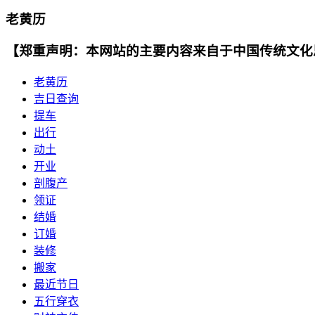
老黄历
【郑重声明：本网站的主要内容来自于中国传统文化
老黄历
吉日查询
提车
出行
动土
开业
剖腹产
领证
结婚
订婚
装修
搬家
最近节日
五行穿衣