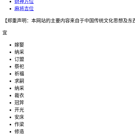
财神方位
麻将吉位
【郑重声明：本网站的主要内容来自于中国传统文化思想及东
宜
嫁娶
纳采
订盟
祭祀
祈福
求嗣
纳采
裁衣
冠笄
开光
安床
作梁
修造