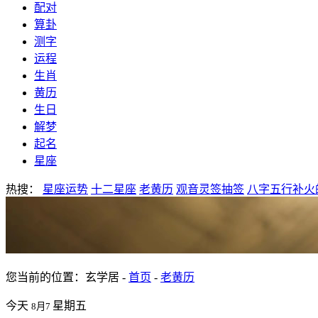
配对
算卦
测字
运程
生肖
黄历
生日
解梦
起名
星座
热搜：
星座运势
十二星座
老黄历
观音灵签抽签
八字五行补火
您当前的位置：玄学居 -
首页
-
老黄历
今天
星期五
8月7