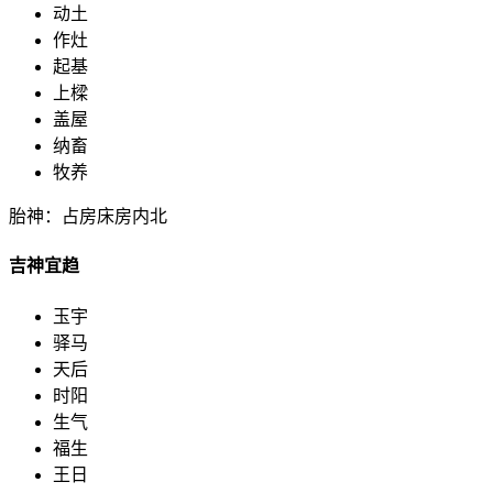
动土
作灶
起基
上樑
盖屋
纳畜
牧养
胎神：占房床房内北
吉神宜趋
玉宇
驿马
天后
时阳
生气
福生
王日