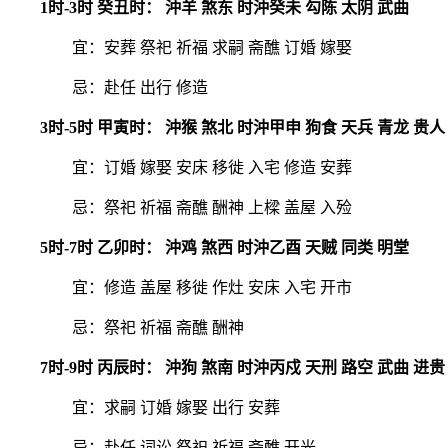
1时-3时 癸丑时： 沖羊 煞东 时沖癸未 勾陈 太阴 武曲
宜：安葬 祭祀 祈福 求嗣 斋醮 订婚 嫁娶
忌：赴任 出行 修造
3时-5时 甲寅时： 沖猴 煞北 时沖甲申 狗食 天兵 青龙 贵人
宜：订婚 嫁娶 安床 移徙 入宅 修造 安葬
忌：祭祀 祈福 斋醮 酬神 上樑 盖屋 入殓
5时-7时 乙卯时： 沖鸡 煞西 时沖乙酉 天贼 同类 明堂
宜：修造 盖屋 移徙 作灶 安床 入宅 开市
忌：祭祀 祈福 斋醮 酬神
7时-9时 丙辰时： 沖狗 煞南 时沖丙戍 天刑 路空 武曲 进贵
宜：求嗣 订婚 嫁娶 出行 安葬
忌：赴任 词讼 祭祀 祈福 斋醮 开光