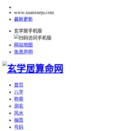
www.xuanxueju.com
最新更新
玄学居手机版
网站地图
免责声明
首页
八字
称骨
测名
风水
抽签
号码