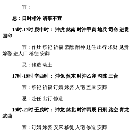
宜：
忌：日时相沖 诸事不宜
15时-17时 庚申时： 沖虎 煞南 时沖甲寅 地兵 司命 进贵
国印
宜：作灶 祭祀 祈福 斋醮 酬神 赴任 出行 求财 见贵
嫁娶 进人口 移徙 安葬
忌：修造 动土
17时-19时 辛酉时： 沖兔 煞东 时沖乙卯 勾陈 三合
宜：祭祀 祈福 订婚 嫁娶 入宅 盖屋 安葬
忌：赴任 出行 修造
19时-21时 壬戌时： 沖龙 煞北 时沖丙辰 日刑 路空 青龙
武曲
宜：订婚 嫁娶 安床 移徙 入宅 修造 安葬