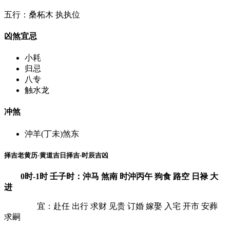
五行：桑柘木 执执位
凶煞宜忌
小耗
归忌
八专
触水龙
冲煞
沖羊(丁未)煞东
择吉老黄历-黄道吉日择吉-时辰吉凶
0时-1时 壬子时：沖马 煞南 时沖丙午 狗食 路空 日禄 大
进
宜：赴任 出行 求财 见贵 订婚 嫁娶 入宅 开市 安葬
求嗣