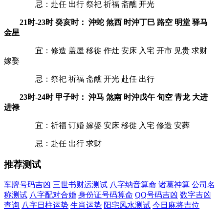
忌：赴任 出行 祭祀 祈福 斋醮 开光
21时-23时 癸亥时： 沖蛇 煞西 时沖丁巳 路空 明堂 驿马
金星
宜：修造 盖屋 移徙 作灶 安床 入宅 开市 见贵 求财
嫁娶
忌：祭祀 祈福 斋醮 开光 赴任 出行
23时-24时 甲子时： 沖马 煞南 时沖戊午 旬空 青龙 大进
进禄
宜：祈福 订婚 嫁娶 安床 移徙 入宅 修造 安葬
忌：赴任 出行 求财
推荐测试
车牌号码吉凶
三世书财运测试
八字纳音算命
诸葛神算
公司名
称测试
八字配对合婚
身份证号码算命
QQ号码吉凶
数字吉凶
查询
八字日柱运势
生肖运势
阳宅风水测试
今日麻将吉位