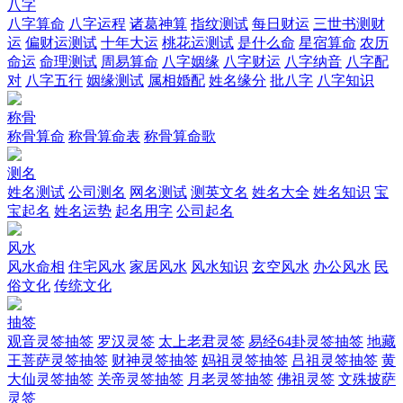
八字
八字算命
八字运程
诸葛神算
指纹测试
每日财运
三世书测财
运
偏财运测试
十年大运
桃花运测试
是什么命
星宿算命
农历
命运
命理测试
周易算命
八字姻缘
八字财运
八字纳音
八字配
对
八字五行
姻缘测试
属相婚配
姓名缘分
批八字
八字知识
称骨
称骨算命
称骨算命表
称骨算命歌
测名
姓名测试
公司测名
网名测试
测英文名
姓名大全
姓名知识
宝
宝起名
姓名运势
起名用字
公司起名
风水
风水命相
住宅风水
家居风水
风水知识
玄空风水
办公风水
民
俗文化
传统文化
抽签
观音灵签抽签
罗汉灵签
太上老君灵签
易经64卦灵签抽签
地藏
王菩萨灵签抽签
财神灵签抽签
妈祖灵签抽签
吕祖灵签抽签
黄
大仙灵签抽签
关帝灵签抽签
月老灵签抽签
佛祖灵签
文殊披萨
灵签