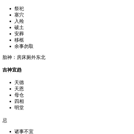
祭祀
塞穴
入殓
破土
安葬
移柩
余事勿取
胎神：房床厕外东北
吉神宜趋
天德
天恩
母仓
四相
明堂
忌
诸事不宜