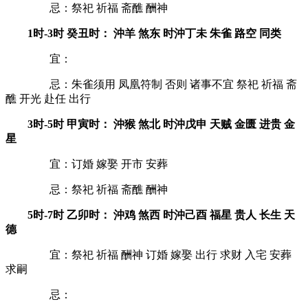
忌：祭祀 祈福 斋醮 酬神
1时-3时 癸丑时： 沖羊 煞东 时沖丁未 朱雀 路空 同类
宜：
忌：朱雀须用 凤凰符制 否则 诸事不宜 祭祀 祈福 斋
醮 开光 赴任 出行
3时-5时 甲寅时： 沖猴 煞北 时沖戊申 天贼 金匮 进贵 金
星
宜：订婚 嫁娶 开市 安葬
忌：祭祀 祈福 斋醮 酬神
5时-7时 乙卯时： 沖鸡 煞西 时沖己酉 福星 贵人 长生 天
德
宜：祭祀 祈福 酬神 订婚 嫁娶 出行 求财 入宅 安葬
求嗣
忌：