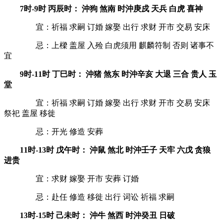
7时-9时 丙辰时： 沖狗 煞南 时沖庚戍 天兵 白虎 喜神
宜：祈福 求嗣 订婚 嫁娶 出行 求财 开市 交易 安床
忌：上樑 盖屋 入殓 白虎须用 麒麟符制 否则 诸事不
宜
9时-11时 丁巳时： 沖猪 煞东 时沖辛亥 大退 三合 贵人 玉
堂
宜：祈福 求嗣 订婚 嫁娶 出行 求财 开市 交易 安床
祭祀 盖屋 移徙
忌：开光 修造 安葬
11时-13时 戊午时： 沖鼠 煞北 时沖壬子 天牢 六戊 贪狼
进贵
宜：求财 嫁娶 开市 安葬 订婚
忌：赴任 修造 移徙 出行 词讼 祈福 求嗣
13时-15时 己未时： 沖牛 煞西 时沖癸丑 日破