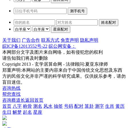
关于我们
广告合作
联系方式
免责声明
隐私声明
皖ICP备12013552号-22
皖公网安备：
本网部分文字及图片来自网络，如有侵犯您的权利
请告知我们将及时删除
Copyright 2013 - 玄学居算命网 - 法律顾问:夏亚东律师
郑重声明:本网站的主要内容来自于中国传统文化思想及东西
方的民俗文化并非严谨的科学研究成果。仅供娱乐参考，请勿
盲目迷信。
咨询热线
帮您查找
咨询蔡道长
返回首页
首页
八字
称骨
测名
风水
抽签
号码
配对
算卦
测字
生肖
黄历
生日
解梦
起名
星座