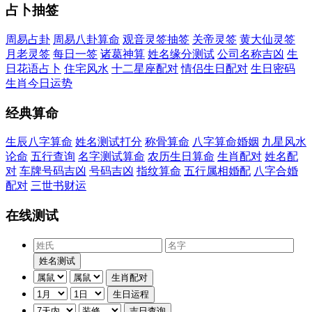
占卜抽签
周易占卦
周易八卦算命
观音灵签抽签
关帝灵签
黄大仙灵签
月老灵签
每日一签
诸葛神算
姓名缘分测试
公司名称吉凶
生
日花语占卜
住宅风水
十二星座配对
情侣生日配对
生日密码
生肖今日运势
经典算命
生辰八字算命
姓名测试打分
称骨算命
八字算命婚姻
九星风水
论命
五行查询
名字测试算命
农历生日算命
生肖配对
姓名配
对
车牌号码吉凶
号码吉凶
指纹算命
五行属相婚配
八字合婚
配对
三世书财运
在线测试