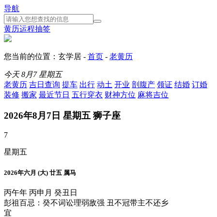
导航
黄历
运程
抽签
您当前的位置：玄学居 -
首页
-
老黄历
今天
8月7
星期五
老黄历
吉日查询
提车
出行
动土
开业
剖腹产
领证
结婚
订婚
装修
搬家
最近节日
五行穿衣
财神方位
麻将吉位
2026年8月7日 星期五 狮子座
7
星期五
2026年六月 (大) 廿五 属马
丙午年 丙申月 癸丑日
彭祖百忌：癸不词讼理弱敌强 丑不冠带主不还乡
宜