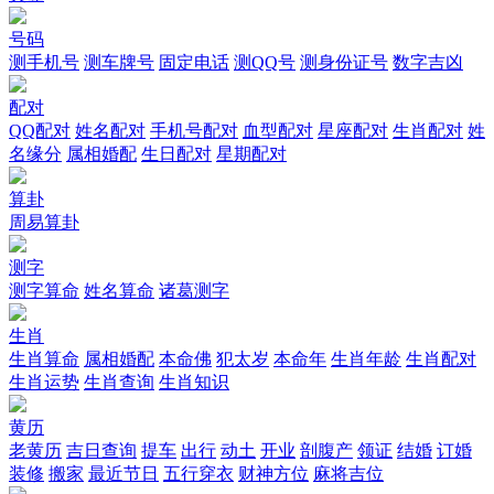
号码
测手机号
测车牌号
固定电话
测QQ号
测身份证号
数字吉凶
配对
QQ配对
姓名配对
手机号配对
血型配对
星座配对
生肖配对
姓
名缘分
属相婚配
生日配对
星期配对
算卦
周易算卦
测字
测字算命
姓名算命
诸葛测字
生肖
生肖算命
属相婚配
本命佛
犯太岁
本命年
生肖年龄
生肖配对
生肖运势
生肖查询
生肖知识
黄历
老黄历
吉日查询
提车
出行
动土
开业
剖腹产
领证
结婚
订婚
装修
搬家
最近节日
五行穿衣
财神方位
麻将吉位