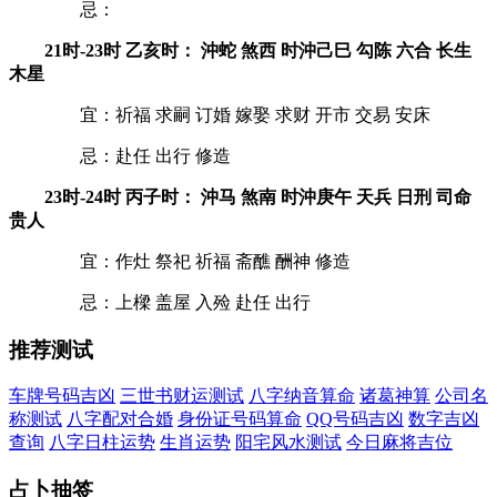
忌：
21时-23时 乙亥时： 沖蛇 煞西 时沖己巳 勾陈 六合 长生
木星
宜：祈福 求嗣 订婚 嫁娶 求财 开市 交易 安床
忌：赴任 出行 修造
23时-24时 丙子时： 沖马 煞南 时沖庚午 天兵 日刑 司命
贵人
宜：作灶 祭祀 祈福 斋醮 酬神 修造
忌：上樑 盖屋 入殓 赴任 出行
推荐测试
车牌号码吉凶
三世书财运测试
八字纳音算命
诸葛神算
公司名
称测试
八字配对合婚
身份证号码算命
QQ号码吉凶
数字吉凶
查询
八字日柱运势
生肖运势
阳宅风水测试
今日麻将吉位
占卜抽签