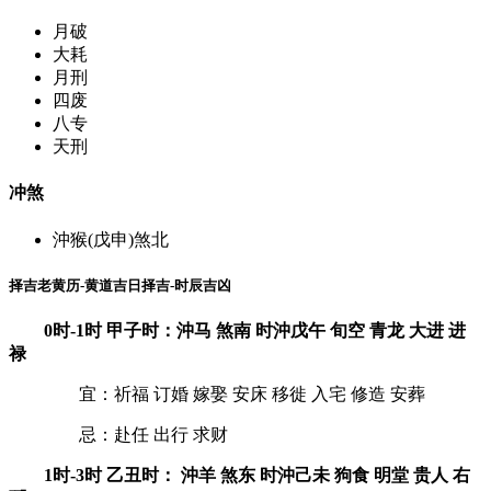
月破
大耗
月刑
四废
八专
天刑
冲煞
沖猴(戊申)煞北
择吉老黄历-黄道吉日择吉-时辰吉凶
0时-1时 甲子时：沖马 煞南 时沖戊午 旬空 青龙 大进 进
禄
宜：祈福 订婚 嫁娶 安床 移徙 入宅 修造 安葬
忌：赴任 出行 求财
1时-3时 乙丑时： 沖羊 煞东 时沖己未 狗食 明堂 贵人 右