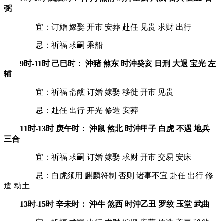
弼
宜：订婚 嫁娶 开市 安葬 赴任 见贵 求财 出行
忌：祈福 求嗣 乘船
9时-11时 己巳时： 沖猪 煞东 时沖癸亥 日刑 大退 宝光 左
辅
宜：祈福 斋醮 订婚 嫁娶 移徙 开市 见贵
忌：赴任 出行 开光 修造 安葬
11时-13时 庚午时： 沖鼠 煞北 时沖甲子 白虎 不遇 地兵
三合
宜：祈福 求嗣 订婚 嫁娶 求财 开市 交易 安床
忌：白虎须用 麒麟符制 否则 诸事不宜 赴任 出行 修
造 动土
13时-15时 辛未时： 沖牛 煞西 时沖乙丑 罗纹 玉堂 武曲