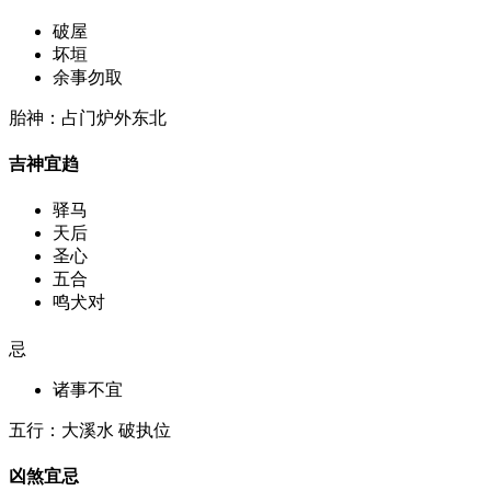
破屋
坏垣
余事勿取
胎神：占门炉外东北
吉神宜趋
驿马
天后
圣心
五合
鸣犬对
忌
诸事不宜
五行：大溪水 破执位
凶煞宜忌