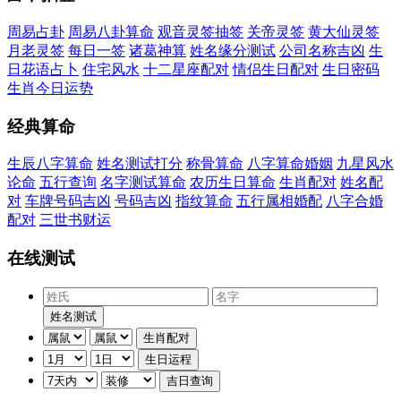
周易占卦
周易八卦算命
观音灵签抽签
关帝灵签
黄大仙灵签
月老灵签
每日一签
诸葛神算
姓名缘分测试
公司名称吉凶
生
日花语占卜
住宅风水
十二星座配对
情侣生日配对
生日密码
生肖今日运势
经典算命
生辰八字算命
姓名测试打分
称骨算命
八字算命婚姻
九星风水
论命
五行查询
名字测试算命
农历生日算命
生肖配对
姓名配
对
车牌号码吉凶
号码吉凶
指纹算命
五行属相婚配
八字合婚
配对
三世书财运
在线测试