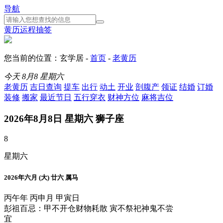
导航
黄历
运程
抽签
您当前的位置：玄学居 -
首页
-
老黄历
今天
8月8
星期六
老黄历
吉日查询
提车
出行
动土
开业
剖腹产
领证
结婚
订婚
装修
搬家
最近节日
五行穿衣
财神方位
麻将吉位
2026年8月8日 星期六 狮子座
8
星期六
2026年六月 (大) 廿六 属马
丙午年 丙申月 甲寅日
彭祖百忌：甲不开仓财物耗散 寅不祭祀神鬼不尝
宜