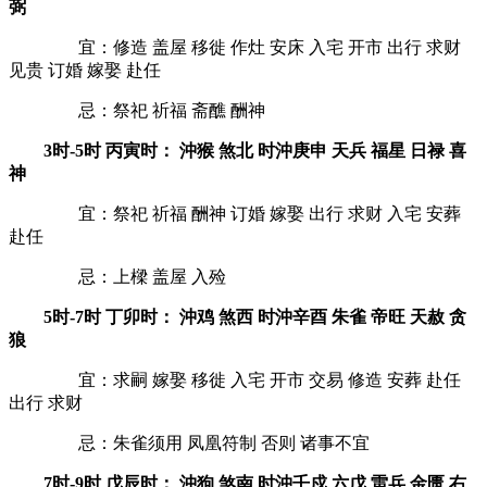
弼
宜：修造 盖屋 移徙 作灶 安床 入宅 开市 出行 求财
见贵 订婚 嫁娶 赴任
忌：祭祀 祈福 斋醮 酬神
3时-5时 丙寅时： 沖猴 煞北 时沖庚申 天兵 福星 日禄 喜
神
宜：祭祀 祈福 酬神 订婚 嫁娶 出行 求财 入宅 安葬
赴任
忌：上樑 盖屋 入殓
5时-7时 丁卯时： 沖鸡 煞西 时沖辛酉 朱雀 帝旺 天赦 贪
狼
宜：求嗣 嫁娶 移徙 入宅 开市 交易 修造 安葬 赴任
出行 求财
忌：朱雀须用 凤凰符制 否则 诸事不宜
7时-9时 戊辰时： 沖狗 煞南 时沖壬戍 六戊 雷兵 金匮 右