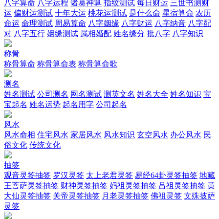
八字算命
八字运程
诸葛神算
指纹测试
每日财运
三世书测财
运
偏财运测试
十年大运
桃花运测试
是什么命
星宿算命
农历
命运
命理测试
周易算命
八字姻缘
八字财运
八字纳音
八字配
对
八字五行
姻缘测试
属相婚配
姓名缘分
批八字
八字知识
称骨
称骨算命
称骨算命表
称骨算命歌
测名
姓名测试
公司测名
网名测试
测英文名
姓名大全
姓名知识
宝
宝起名
姓名运势
起名用字
公司起名
风水
风水命相
住宅风水
家居风水
风水知识
玄空风水
办公风水
民
俗文化
传统文化
抽签
观音灵签抽签
罗汉灵签
太上老君灵签
易经64卦灵签抽签
地藏
王菩萨灵签抽签
财神灵签抽签
妈祖灵签抽签
吕祖灵签抽签
黄
大仙灵签抽签
关帝灵签抽签
月老灵签抽签
佛祖灵签
文殊披萨
灵签