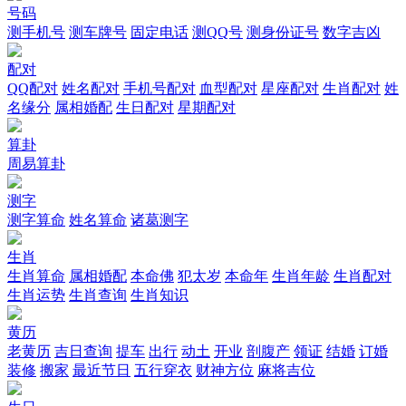
号码
测手机号
测车牌号
固定电话
测QQ号
测身份证号
数字吉凶
配对
QQ配对
姓名配对
手机号配对
血型配对
星座配对
生肖配对
姓
名缘分
属相婚配
生日配对
星期配对
算卦
周易算卦
测字
测字算命
姓名算命
诸葛测字
生肖
生肖算命
属相婚配
本命佛
犯太岁
本命年
生肖年龄
生肖配对
生肖运势
生肖查询
生肖知识
黄历
老黄历
吉日查询
提车
出行
动土
开业
剖腹产
领证
结婚
订婚
装修
搬家
最近节日
五行穿衣
财神方位
麻将吉位