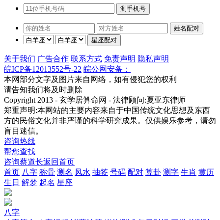
关于我们
广告合作
联系方式
免责声明
隐私声明
皖ICP备12013552号-22
皖公网安备：
本网部分文字及图片来自网络，如有侵犯您的权利
请告知我们将及时删除
Copyright 2013 - 玄学居算命网 - 法律顾问:夏亚东律师
郑重声明:本网站的主要内容来自于中国传统文化思想及东西
方的民俗文化并非严谨的科学研究成果。仅供娱乐参考，请勿
盲目迷信。
咨询热线
帮您查找
咨询蔡道长
返回首页
首页
八字
称骨
测名
风水
抽签
号码
配对
算卦
测字
生肖
黄历
生日
解梦
起名
星座
八字