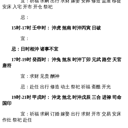
宜：祈福 求嗣 出行 求财 嫁娶 安葬 修造 盖屋 移徙
安床 入宅 开市 开仓 祭祀
忌：
15时-17时 壬申时： 沖虎 煞南 时沖丙寅 日破
宜：
忌：日时相沖 诸事不宜
17时-19时 癸酉时： 沖兔 煞东 时沖丁卯 元武 路空 天官
唐符
宜：求财 见贵 酬神
忌：赴任 出行 修造 动土 祭祀 祈福 斋醮 开光
19时-21时 甲戌时： 沖龙 煞北 时沖戊辰 三合 进禄 司命
国印
宜：祈福 求嗣 订婚 嫁娶 出行 求财 开市 交易 安床
作灶 祭祀 赴任