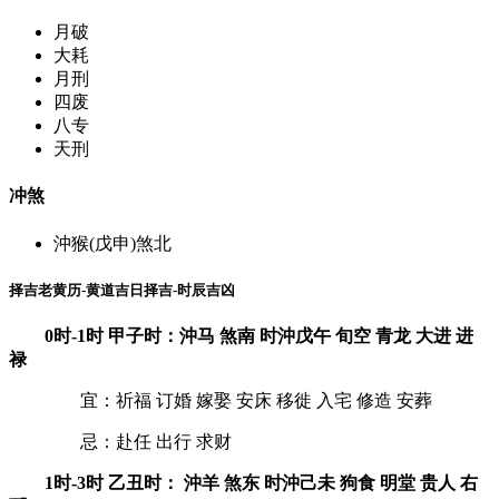
月破
大耗
月刑
四废
八专
天刑
冲煞
沖猴(戊申)煞北
择吉老黄历-黄道吉日择吉-时辰吉凶
0时-1时 甲子时：沖马 煞南 时沖戊午 旬空 青龙 大进 进
禄
宜：祈福 订婚 嫁娶 安床 移徙 入宅 修造 安葬
忌：赴任 出行 求财
1时-3时 乙丑时： 沖羊 煞东 时沖己未 狗食 明堂 贵人 右