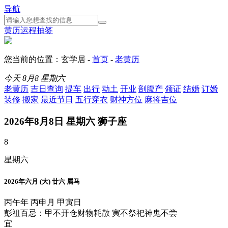
导航
黄历
运程
抽签
您当前的位置：玄学居 -
首页
-
老黄历
今天
8月8
星期六
老黄历
吉日查询
提车
出行
动土
开业
剖腹产
领证
结婚
订婚
装修
搬家
最近节日
五行穿衣
财神方位
麻将吉位
2026年8月8日 星期六 狮子座
8
星期六
2026年六月 (大) 廿六 属马
丙午年 丙申月 甲寅日
彭祖百忌：甲不开仓财物耗散 寅不祭祀神鬼不尝
宜