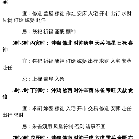
弼
宜：修造 盖屋 移徙 作灶 安床 入宅 开市 出行 求财
见贵 订婚 嫁娶 赴任
忌：祭祀 祈福 斋醮 酬神
3时-5时 丙寅时： 沖猴 煞北 时沖庚申 天兵 福星 日禄 喜
神
宜：祭祀 祈福 酬神 订婚 嫁娶 出行 求财 入宅 安葬
赴任
忌：上樑 盖屋 入殓
5时-7时 丁卯时： 沖鸡 煞西 时沖辛酉 朱雀 帝旺 天赦 贪
狼
宜：求嗣 嫁娶 移徙 入宅 开市 交易 修造 安葬 赴任
出行 求财
忌：朱雀须用 凤凰符制 否则 诸事不宜
7时-9时 戊辰时： 沖狗 煞南 时沖壬戍 六戊 雷兵 金匮 右