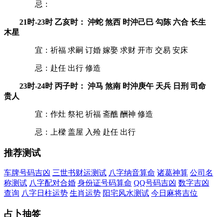
忌：
21时-23时 乙亥时： 沖蛇 煞西 时沖己巳 勾陈 六合 长生
木星
宜：祈福 求嗣 订婚 嫁娶 求财 开市 交易 安床
忌：赴任 出行 修造
23时-24时 丙子时： 沖马 煞南 时沖庚午 天兵 日刑 司命
贵人
宜：作灶 祭祀 祈福 斋醮 酬神 修造
忌：上樑 盖屋 入殓 赴任 出行
推荐测试
车牌号码吉凶
三世书财运测试
八字纳音算命
诸葛神算
公司名
称测试
八字配对合婚
身份证号码算命
QQ号码吉凶
数字吉凶
查询
八字日柱运势
生肖运势
阳宅风水测试
今日麻将吉位
占卜抽签