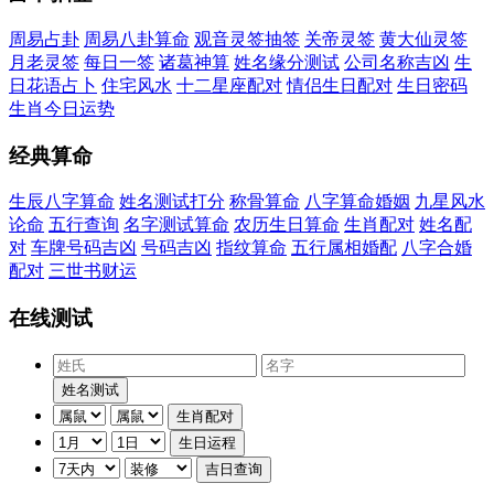
周易占卦
周易八卦算命
观音灵签抽签
关帝灵签
黄大仙灵签
月老灵签
每日一签
诸葛神算
姓名缘分测试
公司名称吉凶
生
日花语占卜
住宅风水
十二星座配对
情侣生日配对
生日密码
生肖今日运势
经典算命
生辰八字算命
姓名测试打分
称骨算命
八字算命婚姻
九星风水
论命
五行查询
名字测试算命
农历生日算命
生肖配对
姓名配
对
车牌号码吉凶
号码吉凶
指纹算命
五行属相婚配
八字合婚
配对
三世书财运
在线测试