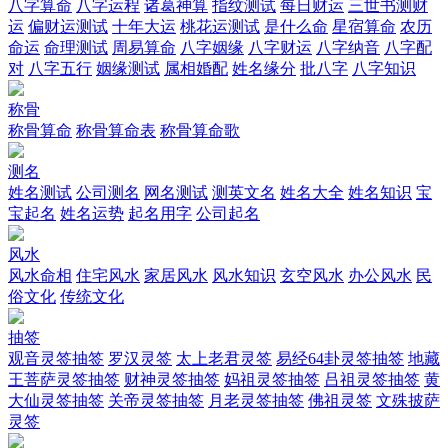
八字算命
八字运程
诸葛神算
指纹测试
每日财运
三世书测财
运
偏财运测试
十年大运
桃花运测试
是什么命
星宿算命
农历
命运
命理测试
周易算命
八字姻缘
八字财运
八字纳音
八字配
对
八字五行
姻缘测试
属相婚配
姓名缘分
批八字
八字知识
称骨
称骨算命
称骨算命表
称骨算命歌
测名
姓名测试
公司测名
网名测试
测英文名
姓名大全
姓名知识
宝
宝起名
姓名运势
起名用字
公司起名
风水
风水命相
住宅风水
家居风水
风水知识
玄空风水
办公风水
民
俗文化
传统文化
抽签
观音灵签抽签
罗汉灵签
太上老君灵签
易经64卦灵签抽签
地藏
王菩萨灵签抽签
财神灵签抽签
妈祖灵签抽签
吕祖灵签抽签
黄
大仙灵签抽签
关帝灵签抽签
月老灵签抽签
佛祖灵签
文殊披萨
灵签