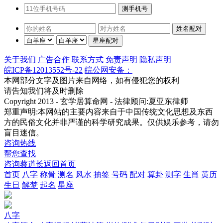
关于我们
广告合作
联系方式
免责声明
隐私声明
皖ICP备12013552号-22
皖公网安备：
本网部分文字及图片来自网络，如有侵犯您的权利
请告知我们将及时删除
Copyright 2013 - 玄学居算命网 - 法律顾问:夏亚东律师
郑重声明:本网站的主要内容来自于中国传统文化思想及东西
方的民俗文化并非严谨的科学研究成果。仅供娱乐参考，请勿
盲目迷信。
咨询热线
帮您查找
咨询蔡道长
返回首页
首页
八字
称骨
测名
风水
抽签
号码
配对
算卦
测字
生肖
黄历
生日
解梦
起名
星座
八字