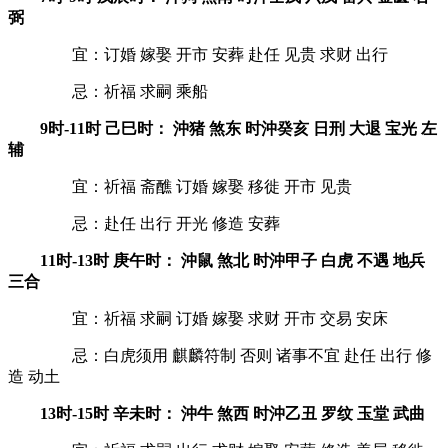
弼
宜：订婚 嫁娶 开市 安葬 赴任 见贵 求财 出行
忌：祈福 求嗣 乘船
9时-11时 己巳时： 沖猪 煞东 时沖癸亥 日刑 大退 宝光 左
辅
宜：祈福 斋醮 订婚 嫁娶 移徙 开市 见贵
忌：赴任 出行 开光 修造 安葬
11时-13时 庚午时： 沖鼠 煞北 时沖甲子 白虎 不遇 地兵
三合
宜：祈福 求嗣 订婚 嫁娶 求财 开市 交易 安床
忌：白虎须用 麒麟符制 否则 诸事不宜 赴任 出行 修
造 动土
13时-15时 辛未时： 沖牛 煞西 时沖乙丑 罗纹 玉堂 武曲