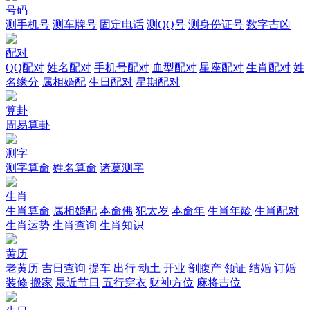
号码
测手机号
测车牌号
固定电话
测QQ号
测身份证号
数字吉凶
配对
QQ配对
姓名配对
手机号配对
血型配对
星座配对
生肖配对
姓
名缘分
属相婚配
生日配对
星期配对
算卦
周易算卦
测字
测字算命
姓名算命
诸葛测字
生肖
生肖算命
属相婚配
本命佛
犯太岁
本命年
生肖年龄
生肖配对
生肖运势
生肖查询
生肖知识
黄历
老黄历
吉日查询
提车
出行
动土
开业
剖腹产
领证
结婚
订婚
装修
搬家
最近节日
五行穿衣
财神方位
麻将吉位