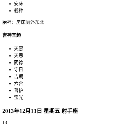
安床
栽种
胎神：房床厕外东北
吉神宜趋
天愿
天恩
阴德
守日
吉期
六合
普护
宝光
2013年12月13日 星期五 射手座
13