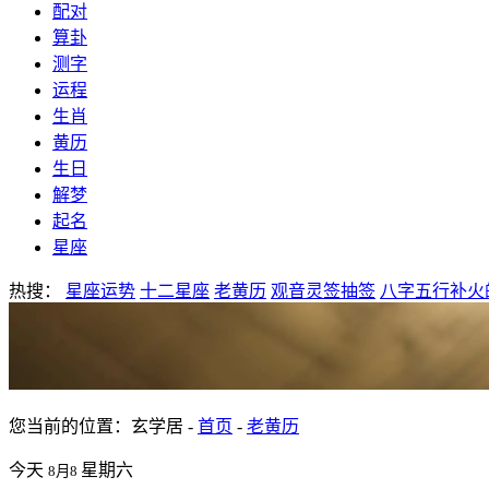
配对
算卦
测字
运程
生肖
黄历
生日
解梦
起名
星座
热搜：
星座运势
十二星座
老黄历
观音灵签抽签
八字五行补火
您当前的位置：玄学居 -
首页
-
老黄历
今天
星期六
8月8