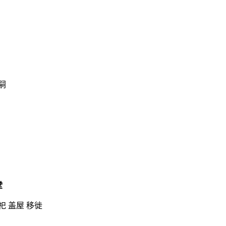
嗣
堂
祀 盖屋 移徙