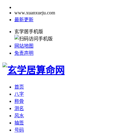
www.xuanxueju.com
最新更新
玄学居手机版
网站地图
免责声明
首页
八字
称骨
测名
风水
抽签
号码