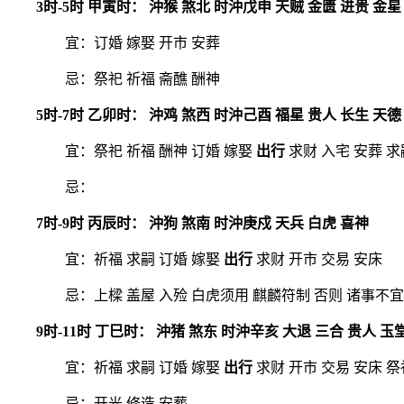
3时-5时 甲寅时： 沖猴 煞北 时沖戊申 天贼 金匮 进贵 金星
宜：订婚 嫁娶 开市 安葬
忌：祭祀 祈福 斋醮 酬神
5时-7时 乙卯时： 沖鸡 煞西 时沖己酉 福星 贵人 长生 天德
宜：祭祀 祈福 酬神 订婚 嫁娶
出行
求财 入宅 安葬 求
忌：
7时-9时 丙辰时： 沖狗 煞南 时沖庚戍 天兵 白虎 喜神
宜：祈福 求嗣 订婚 嫁娶
出行
求财 开市 交易 安床
忌：上樑 盖屋 入殓 白虎须用 麒麟符制 否则 诸事不宜
9时-11时 丁巳时： 沖猪 煞东 时沖辛亥 大退 三合 贵人 玉
宜：祈福 求嗣 订婚 嫁娶
出行
求财 开市 交易 安床 祭
忌：开光 修造 安葬