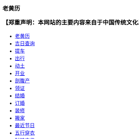
老黄历
【郑重声明：本网站的主要内容来自于中国传统文化
老黄历
吉日查询
提车
出行
动土
开业
剖腹产
领证
结婚
订婚
装修
搬家
最近节日
五行穿衣