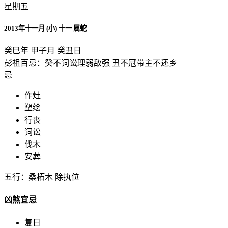
星期五
2013年十一月 (小) 十一 属蛇
癸巳年 甲子月 癸丑日
彭祖百忌：癸不词讼理弱敌强 丑不冠带主不还乡
忌
作灶
塑绘
行丧
词讼
伐木
安葬
五行：桑柘木 除执位
凶煞宜忌
复日