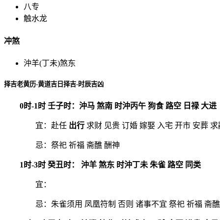
八专
触水龙
冲煞
沖羊(丁未)煞东
择吉老黄历-黄道吉日择吉-时辰吉凶
0时-1时 壬子时：沖马 煞南 时沖丙午 狗食 路空 日禄 大进
宜：赴任
出行
求财 见贵 订婚 嫁娶 入宅 开市 安葬 求
忌：祭祀 祈福 斋醮 酬神
1时-3时 癸丑时： 沖羊 煞东 时沖丁未 朱雀 路空 同类
宜：
忌：朱雀须用 凤凰符制 否则 诸事不宜 祭祀 祈福 斋醮