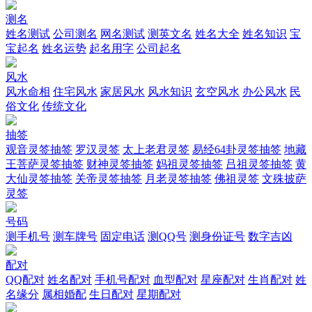
测名
姓名测试
公司测名
网名测试
测英文名
姓名大全
姓名知识
宝
宝起名
姓名运势
起名用字
公司起名
风水
风水命相
住宅风水
家居风水
风水知识
玄空风水
办公风水
民
俗文化
传统文化
抽签
观音灵签抽签
罗汉灵签
太上老君灵签
易经64卦灵签抽签
地藏
王菩萨灵签抽签
财神灵签抽签
妈祖灵签抽签
吕祖灵签抽签
黄
大仙灵签抽签
关帝灵签抽签
月老灵签抽签
佛祖灵签
文殊披萨
灵签
号码
测手机号
测车牌号
固定电话
测QQ号
测身份证号
数字吉凶
配对
QQ配对
姓名配对
手机号配对
血型配对
星座配对
生肖配对
姓
名缘分
属相婚配
生日配对
星期配对