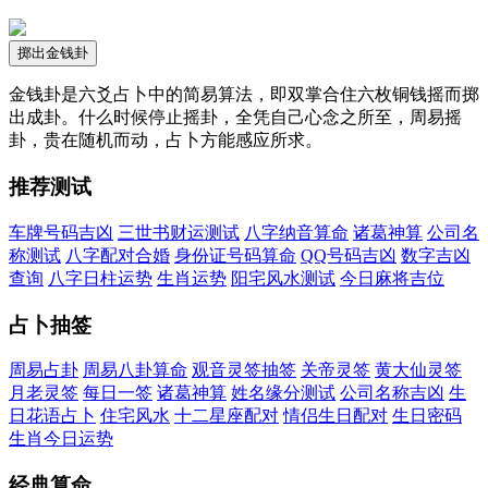
金钱卦是六爻占卜中的简易算法，即双掌合住六枚铜钱摇而掷
出成卦。什么时候停止摇卦，全凭自己心念之所至，周易摇
卦，贵在随机而动，占卜方能感应所求。
推荐测试
车牌号码吉凶
三世书财运测试
八字纳音算命
诸葛神算
公司名
称测试
八字配对合婚
身份证号码算命
QQ号码吉凶
数字吉凶
查询
八字日柱运势
生肖运势
阳宅风水测试
今日麻将吉位
占卜抽签
周易占卦
周易八卦算命
观音灵签抽签
关帝灵签
黄大仙灵签
月老灵签
每日一签
诸葛神算
姓名缘分测试
公司名称吉凶
生
日花语占卜
住宅风水
十二星座配对
情侣生日配对
生日密码
生肖今日运势
经典算命